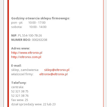
Zobacz w Zumi »
Godziny otwarcia sklepu firmowego:
pon - pt:
10:00 - 17:00
sobota:
10:00 - 14:00
NIP:
PL 554-100-78-26
NUMER BDO:
000263208
Adres www:
http://www.eltronix.pl
http://eltronix.com.pl
E-mail:
sklep, zamówienia:
sklep@eltronix.pl
właściciel firmy:
eltronix@eltronix.pl
Telefony:
centrala:
52 321 38 75
52 321 38 76
fax wew. 25
dział sprzedaży wew. 22 lub 23