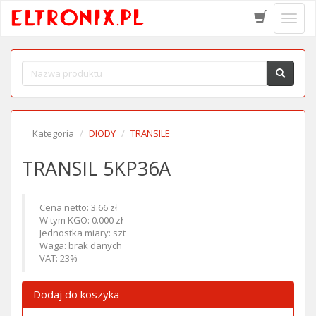
Schow
menu
Kategoria
DIODY
TRANSILE
TRANSIL 5KP36A
Cena netto: 3.66 zł
W tym KGO: 0.000 zł
Jednostka miary: szt
Waga: brak danych
VAT: 23%
Dodaj do koszyka