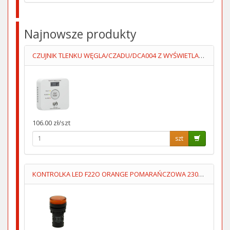
Najnowsze produkty
CZUJNIK TLENKU WĘGLA/CZADU/DCA004 Z WYŚWIETLACZEM 2XAA LUMIO
106.00 zł/szt
szt
KONTROLKA LED F22O ORANGE POMARAŃCZOWA 230V AC FImontaź=22mm