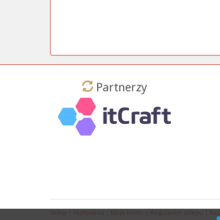
Partnerzy
Sklep
|
Hurtownia
|
Moje konto
|
Regulamin sklepu
|
Reg