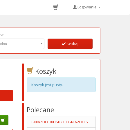
Logowanie
ia:
ia:
olna
Szukaj
Koszyk
Koszyk jest pusty.
Polecane
GNIAZDO 3XUSB2.0+ GNIAZDO SŁUCHAWKI+MIKROFOPN 1.5M