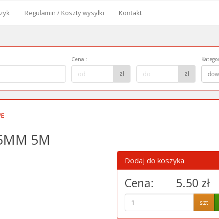
zyk
Regulamin / Koszty wysyłki
Kontakt
od
Cena
:
Kategor
Cena
Kategor
zł
zł
dow
do:
WE
75MM 5M
Dodaj do koszyka
Cena:
5.50 zł
szt