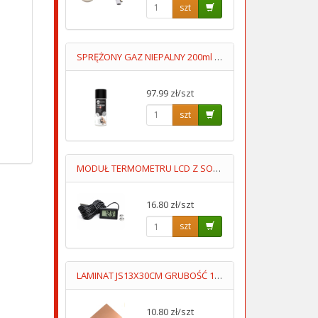
szt
SPRĘŻONY GAZ NIEPALNY 200ml /DO UŻYTKU ZAWODOWEGO/
97.99 zł/szt
szt
MODUŁ TERMOMETRU LCD Z SONDĄ -50ST+100ST PRZEWÓD 5M
16.80 zł/szt
szt
LAMINAT JS13X30CM GRUBOŚĆ 1MM JEDNOSTRONNY
10.80 zł/szt