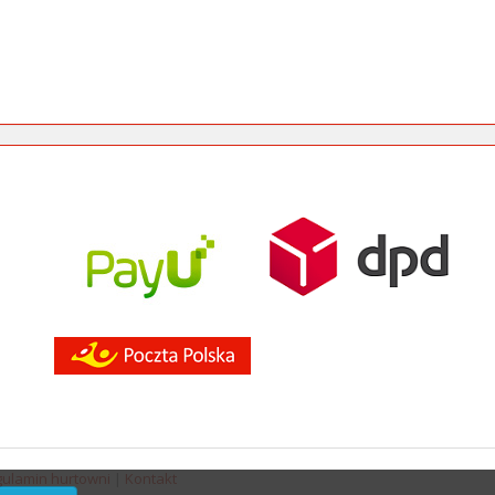
ulamin hurtowni
|
Kontakt