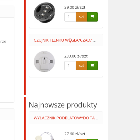
39.00 zł/szt
szt
CZUJNIK TLENKU WĘGLA/CZAD/ + DYM KIDDE10SCO
arze
233.00 zł/szt
szt
Najnowsze produkty
WYŁĄCZNIK PODBLATOWYDO TAŚM LED 12-24V UKRYTY,PRZYKLEJANY
27.60 zł/szt