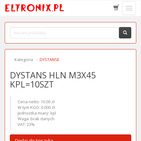
Schow
menu
Kategoria
DYSTANSE
DYSTANS HLN M3X45
KPL=10SZT
Cena netto: 10.00 zł
W tym KGO: 0.000 zł
Jednostka miary: kpl
Waga: brak danych
VAT: 23%
Dodaj do koszyka