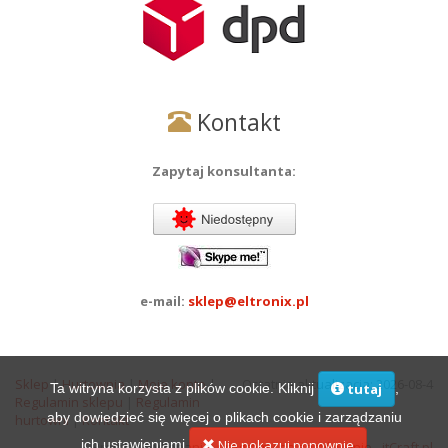
Kontakt
Zapytaj konsultanta:
e-mail:
sklep@eltronix.pl
Sklep
|
Hurtownia
|
Moje konto
|
Ostatnia aktualizacja: 2026-08-4
Ta witryna korzysta z plików cookie. Kliknij
,
tutaj
Regulamin sklepu
|
Regulamin
aby dowiedzieć się więcej o plikach cookie i zarządzaniu
hurtowni
|
Kontakt
ich ustawieniami.
Nie pokazuj ponownie
Projekt i wykonanie:
programy na zamówienie - itCraft.pl