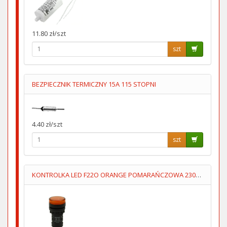
11.80 zł/szt
szt
BEZPIECZNIK TERMICZNY 15A 115 STOPNI
4.40 zł/szt
szt
KONTROLKA LED F22O ORANGE POMARAŃCZOWA 230V AC FImontaź=22mm