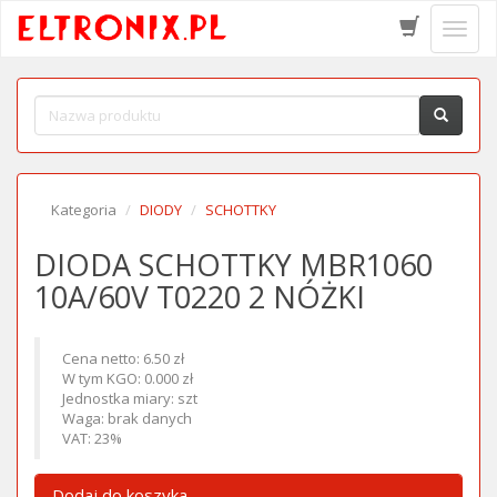
Schow
menu
Kategoria
DIODY
SCHOTTKY
DIODA SCHOTTKY MBR1060
10A/60V T0220 2 NÓŻKI
Cena netto: 6.50 zł
W tym KGO: 0.000 zł
Jednostka miary: szt
Waga: brak danych
VAT: 23%
Dodaj do koszyka