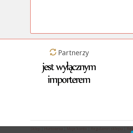
Partnerzy
Sklep
|
Hurtownia
|
Moje konto
|
Regulamin sklepu
|
Reg