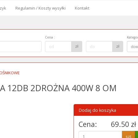
zyk
Regulamin / Koszty wysyłki
Kontakt
od
Cena
:
Kategor
Cena
Kategor
zł
zł
dow
do:
ŁOŚNIKOWE
 12DB 2DROŻNA 400W 8 OM
Dodaj do koszyka
Cena:
69.50 zł
szt