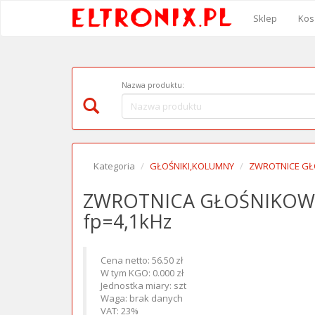
Sklep
Kos
Nazwa produktu:
Kategoria
GŁOŚNIKI,KOLUMNY
ZWROTNICE G
ZWROTNICA GŁOŚNIKOWA
fp=4,1kHz
Cena netto: 56.50 zł
W tym KGO: 0.000 zł
Jednostka miary: szt
Waga: brak danych
VAT: 23%