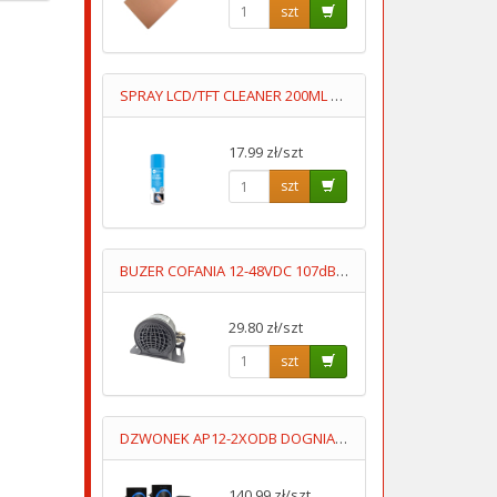
szt
SPRAY LCD/TFT CLEANER 200ML DO CZYSZCZENIA MATRYC LCD/TFT
17.99 zł/szt
szt
BUZER COFANIA 12-48VDC 107dB "SYGNAŁ COFANIA"
29.80 zł/szt
szt
DZWONEK AP12-2XODB DOGNIAZDKOWY BEZPRZEWODOWY 2 ODBIORNIKI
140.99 zł/szt