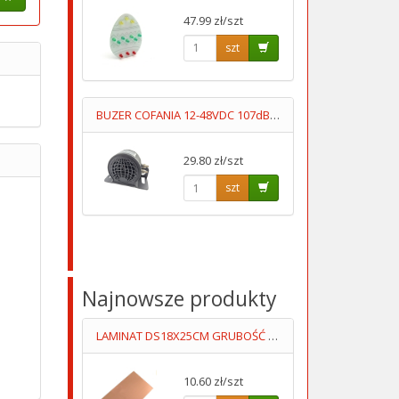
47.99 zł/szt
szt
BUZER COFANIA 12-48VDC 107dB "SYGNAŁ COFANIA"
29.80 zł/szt
szt
Najnowsze produkty
LAMINAT DS18X25CM GRUBOŚĆ 1MM DWUSTRONNY
10.60 zł/szt