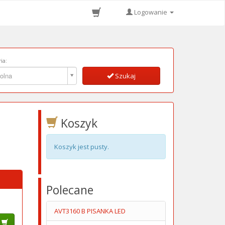
Logowanie
ia:
ia:
olna
Szukaj
Koszyk
Koszyk jest pusty.
Polecane
AVT3160 B PISANKA LED