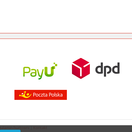
ulamin hurtowni
|
Kontakt