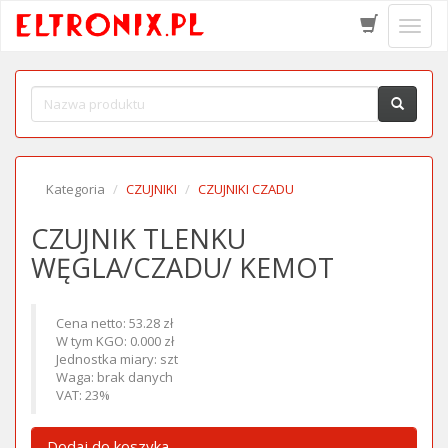
Schow
menu
Kategoria
CZUJNIKI
CZUJNIKI CZADU
CZUJNIK TLENKU
WĘGLA/CZADU/ KEMOT
Cena netto: 53.28 zł
W tym KGO: 0.000 zł
Jednostka miary: szt
Waga: brak danych
VAT: 23%
Dodaj do koszyka