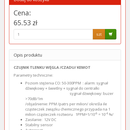
Cena:
65.53 zł
szt
Opis produktu
CZUJNIK TLENKU WĘGLA /CZADU/ KEMOT
Parametry techniczne:
Poziom stężenia CO: 50-300PPM : alarm: sygnał
dźwiękowy + świetlny + sygnał do centralki
sygnał dżwiękowy: buzer
>70dB/1m
/objaśnienie: PPM /patrs per milion/ określa ile
cząsteczek związku chemicznego przypada na 1
-6
-4
milion cząsteczek roztworu 1PPM=1/10
= 10
%/
Zasilanie: 12V DC
Stabilny sensor