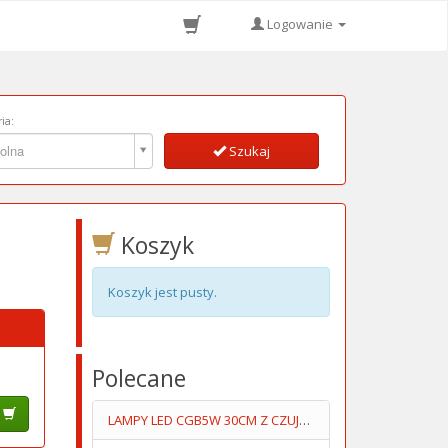
Logowanie
ia:
ia:
olna
Szukaj
Koszyk
Koszyk jest pusty.
Polecane
LAMPY LED CGB5W 30CM Z CZUJKĄ RUCHU ŚCIEMNIALNE KPL=2SZT