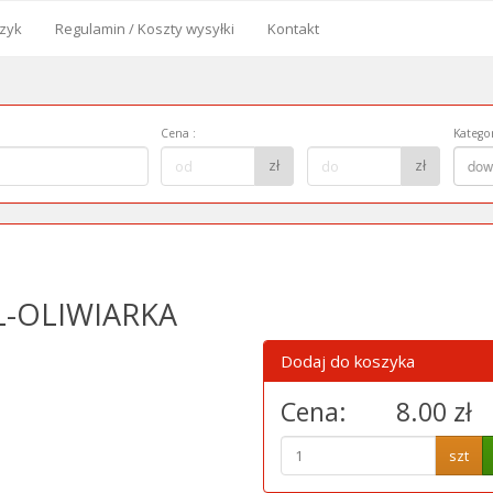
zyk
Regulamin / Koszty wysyłki
Kontakt
od
Cena
:
Kategor
Cena
Kategor
zł
zł
dow
do:
L-OLIWIARKA
Dodaj do koszyka
Cena:
8.00 zł
szt