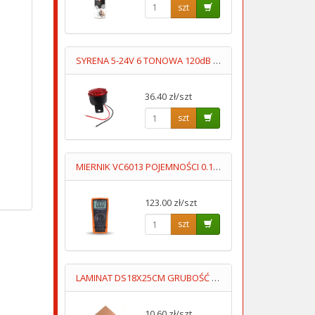
szt
SYRENA 5-24V 6 TONOWA 120dB Z LEDAMI
36.40 zł/szt
szt
MIERNIK VC6013 POJEMNOŚCI 0.1pF-20mF
123.00 zł/szt
szt
LAMINAT DS18X25CM GRUBOŚĆ 1MM DWUSTRONNY
10.60 zł/szt