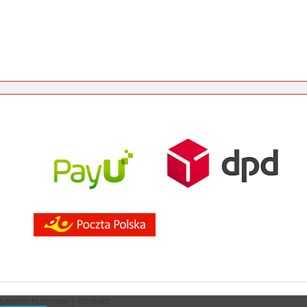
ulamin hurtowni
|
Kontakt