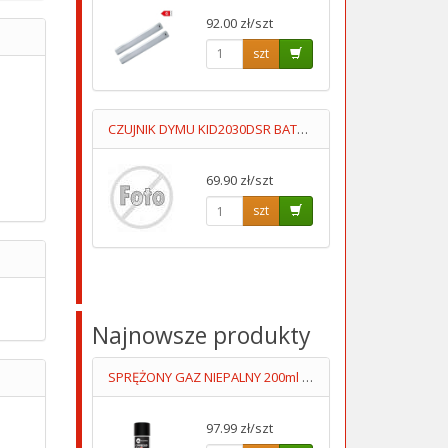
92.00 zł/szt
szt
CZUJNIK DYMU KID2030DSR BATERYJNY 3 LATA GWARANCJI KIDDE
69.90 zł/szt
szt
Najnowsze produkty
SPRĘŻONY GAZ NIEPALNY 200ml /DO UŻYTKU ZAWODOWEGO/
97.99 zł/szt