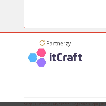
Partnerzy
Sklep
|
Hurtownia
|
Moje konto
|
Regulamin sklepu
|
Reg