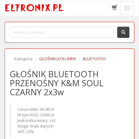
Schow
menu
Kategoria
GŁOŚNIKI,KOLUMNY
BLUETOOTH
GŁOŚNIK BLUETOOTH
PRZENOŚNY K&M SOUL
CZARNY 2x3w
Cena netto: 93.49 zł
W tym KGO: 0.000 zł
Jednostka miary: szt
Waga: brak danych
VAT: 23%