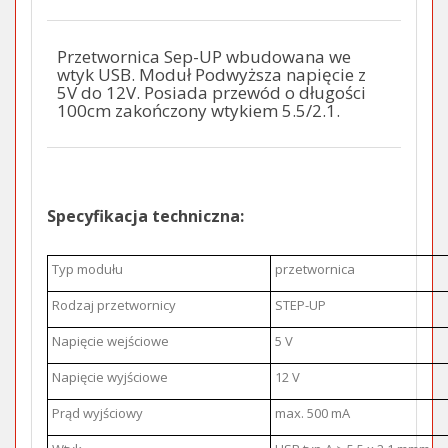
Przetwornica Sep-UP wbudowana we
wtyk USB. Moduł Podwyższa napięcie z
5V do 12V. Posiada przewód o długości
100cm zakończony wtykiem 5.5/2.1.
Specyfikacja techniczna:
Typ modułu
przetwornica
Rodzaj przetwornicy
STEP-UP
Napięcie wejściowe
5 V
Napięcie wyjściowe
12 V
Prąd wyjściowy
max. 500 mA