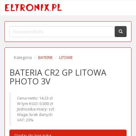
Kategoria
BATERIE
LITOWE
BATERIA CR2 GP LITOWA
PHOTO 3V
Cena netto: 14.23 zł
W tym KGO: 0.000 zł
Jednostka miary: szt
Waga: brak danych
VAT: 23%
Dodaj do koszyka