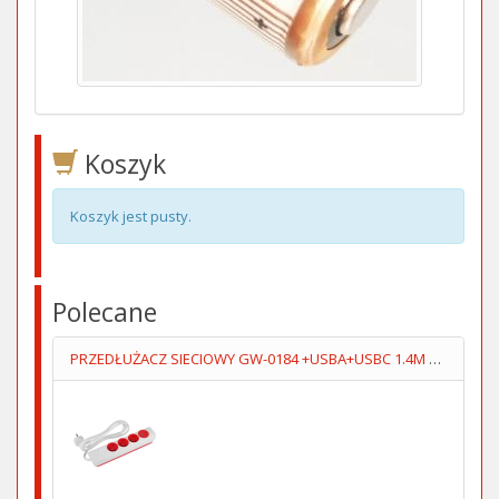
Koszyk
Koszyk jest pusty.
Polecane
PRZEDŁUŻACZ SIECIOWY GW-0184 +USBA+USBC 1.4M 3GN+WYŁĄCZNIK