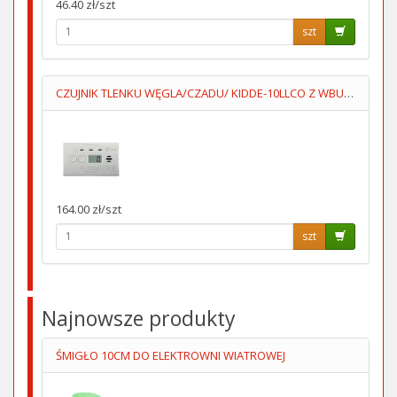
46.40 zł/szt
szt
CZUJNIK TLENKU WĘGLA/CZADU/ KIDDE-10LLCO Z WBUDOWANĄ BATERIĄ
164.00 zł/szt
szt
Najnowsze produkty
ŚMIGŁO 10CM DO ELEKTROWNI WIATROWEJ