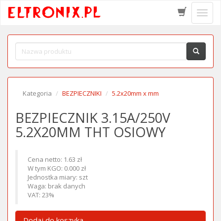
Schow
menu
Kategoria
BEZPIECZNIKI
5.2x20mm x mm
BEZPIECZNIK 3.15A/250V
5.2X20MM THT OSIOWY
Cena netto: 1.63 zł
W tym KGO: 0.000 zł
Jednostka miary: szt
Waga: brak danych
VAT: 23%
Dodaj do koszyka