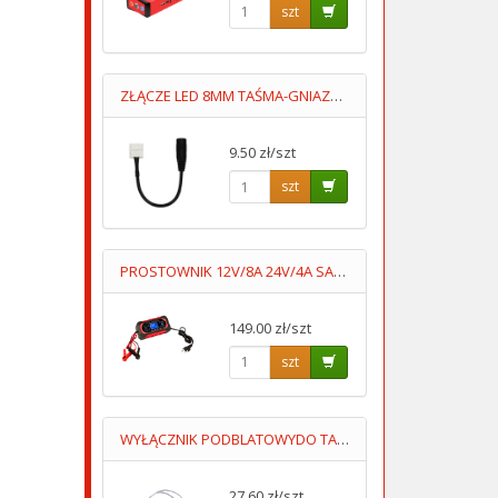
szt
ZŁĄCZE LED 8MM TAŚMA-GNIAZDO DC5.5/2.1
9.50 zł/szt
szt
PROSTOWNIK 12V/8A 24V/4A SAMOCHODOWY Z FUNKCJĄ NAPRAWY 7STOP
149.00 zł/szt
szt
WYŁĄCZNIK PODBLATOWYDO TAŚM LED 12-24V UKRYTY,PRZYKLEJANY
27.60 zł/szt