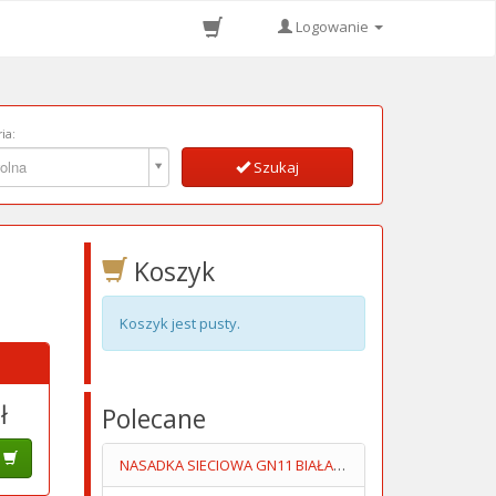
Logowanie
ia:
ia:
olna
Szukaj
Koszyk
Koszyk jest pusty.
ł
Polecane
NASADKA SIECIOWA GN11 BIAŁA PŁASKA