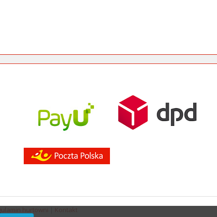
ulamin hurtowni
|
Kontakt