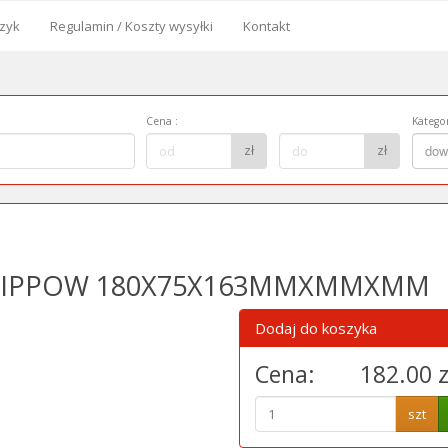
zyk
Regulamin / Koszty wysyłki
Kontakt
od
Cena
:
Kategor
Cena
Kategor
zł
zł
dow
do:
 VIPPOW 180X75X163MMXMMXMM
Dodaj do koszyka
Cena:
182.00 z
szt