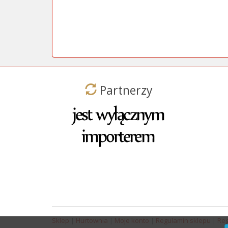
Partnerzy
Sklep
|
Hurtownia
|
Moje konto
|
Regulamin sklepu
|
Reg