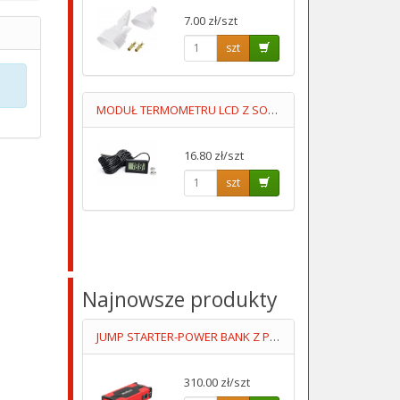
7.00 zł/szt
szt
MODUŁ TERMOMETRU LCD Z SONDĄ -50ST+100ST PRZEWÓD 5M
16.80 zł/szt
szt
Najnowsze produkty
JUMP STARTER-POWER BANK Z PRZEWODAMI ROZRUCHOWYMI+KOMPRESOR
310.00 zł/szt