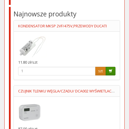
Najnowsze produkty
KONDENSATOR MKSP 2VF/475V,PRZEWODY DUCATI
11.80 zł/szt
szt
CZUJNIK TLENKU WĘGLA/CZADU/ DCA002 WYŚWIETLACZ 3XAA LUMIO
87.00 zł/szt