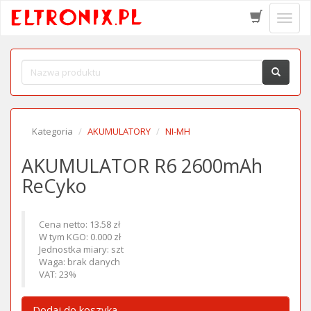
Schow
menu
Kategoria
AKUMULATORY
NI-MH
AKUMULATOR R6 2600mAh
ReCyko
Cena netto: 13.58 zł
W tym KGO: 0.000 zł
Jednostka miary: szt
Waga: brak danych
VAT: 23%
Dodaj do koszyka