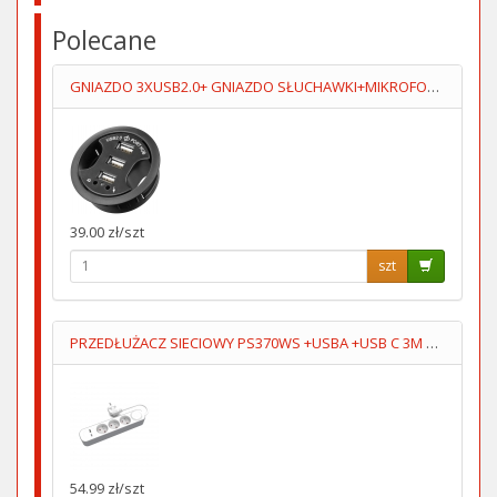
Polecane
GNIAZDO 3XUSB2.0+ GNIAZDO SŁUCHAWKI+MIKROFOPN 1.5M
39.00 zł/szt
szt
PRZEDŁUŻACZ SIECIOWY PS370WS +USBA +USB C 3M 5V/2.4A
54.99 zł/szt