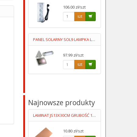
106.00 zł/szt
szt
PANEL SOLARNY SOL9 LAMPKA LED+OGNIWO
97.99 zł/szt
szt
Najnowsze produkty
LAMINAT JS13X30CM GRUBOŚĆ 1MM JEDNOSTRONNY
10.80 zł/szt