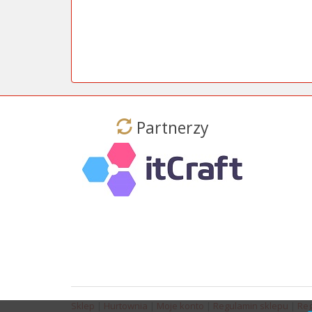
Partnerzy
Sklep
|
Hurtownia
|
Moje konto
|
Regulamin sklepu
|
Reg