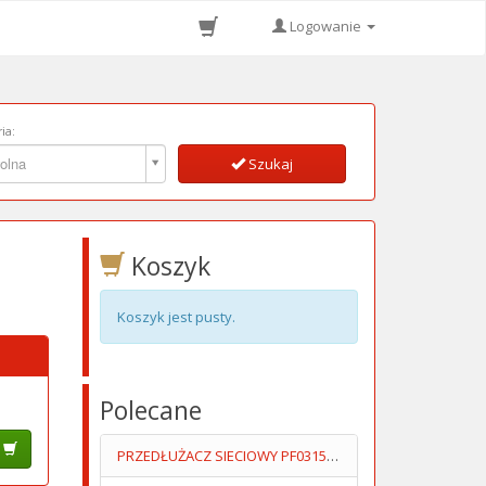
Logowanie
ia:
ia:
olna
Szukaj
Koszyk
Koszyk jest pusty.
Polecane
PRZEDŁUŻACZ SIECIOWY PF0315U Z 2-MA GNIAZDAMI USB 1.5M