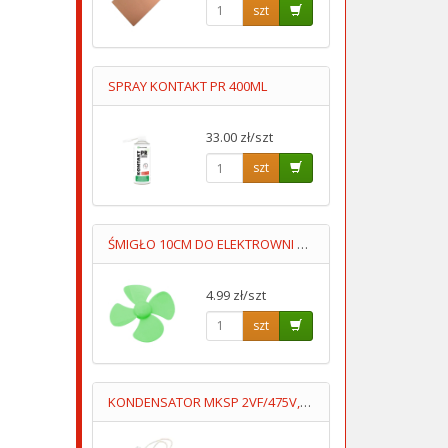
szt
SPRAY KONTAKT PR 400ML
33.00 zł/szt
szt
ŚMIGŁO 10CM DO ELEKTROWNI WIATROWEJ
4.99 zł/szt
szt
KONDENSATOR MKSP 2VF/475V,PRZEWODY DUCATI