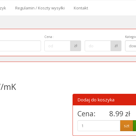
zyk
Regulamin / Koszty wysyłki
Kontakt
od
Cena
:
Kategor
Cena
Kategor
zł
zł
dow
do:
W/mK
Dodaj do koszyka
Cena:
8.99 zł
szt