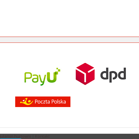
ulamin hurtowni
|
Kontakt