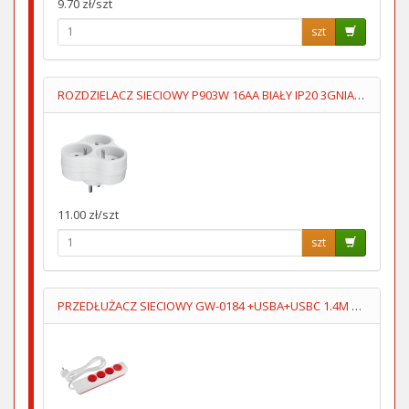
9.70 zł/szt
szt
ROZDZIELACZ SIECIOWY P903W 16AA BIAŁY IP20 3GNIAZDA UZIOM
11.00 zł/szt
szt
PRZEDŁUŻACZ SIECIOWY GW-0184 +USBA+USBC 1.4M 3GN+WYŁĄCZNIK