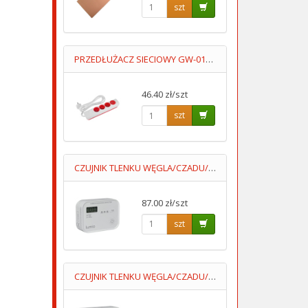
szt
PRZEDŁUŻACZ SIECIOWY GW-0184 +USBA+USBC 1.4M 3GN+WYŁĄCZNIK
46.40 zł/szt
szt
CZUJNIK TLENKU WĘGLA/CZADU/ DCA002 WYŚWIETLACZ 3XAA LUMIO
87.00 zł/szt
szt
CZUJNIK TLENKU WĘGLA/CZADU/ DCA001 AUTONOMICZNY 3XAA LUMIO