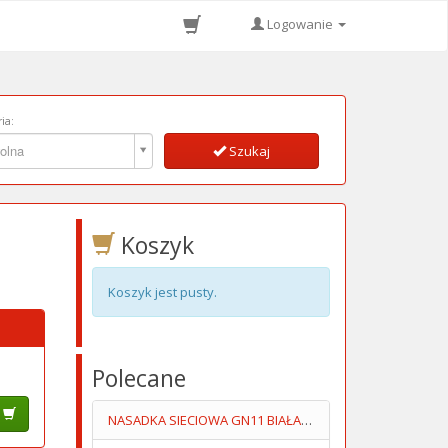
Logowanie
ia:
ia:
olna
Szukaj
Koszyk
Koszyk jest pusty.
Polecane
NASADKA SIECIOWA GN11 BIAŁA PŁASKA