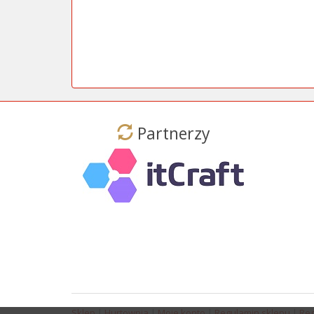
Partnerzy
Sklep
|
Hurtownia
|
Moje konto
|
Regulamin sklepu
|
Reg