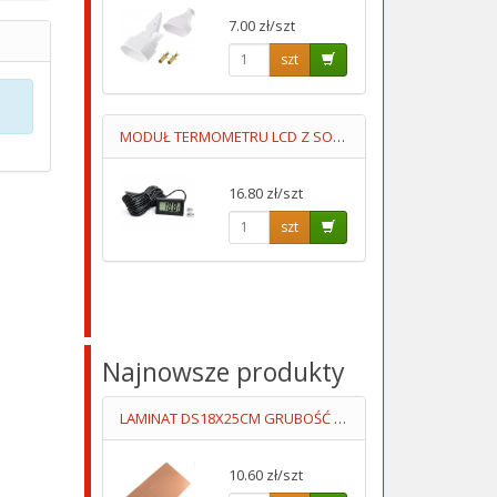
7.00 zł/szt
szt
MODUŁ TERMOMETRU LCD Z SONDĄ -50ST+100ST PRZEWÓD 5M
16.80 zł/szt
szt
Najnowsze produkty
LAMINAT DS18X25CM GRUBOŚĆ 1MM DWUSTRONNY
10.60 zł/szt