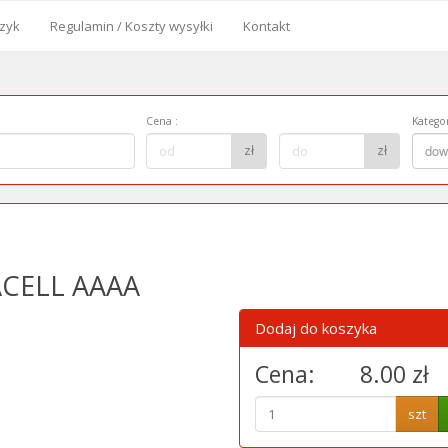
zyk
Regulamin / Koszty wysyłki
Kontakt
od
Cena
:
Kategor
Cena
Kategor
zł
zł
dow
do:
ACELL AAAA
Dodaj do koszyka
Cena:
8.00 zł
szt