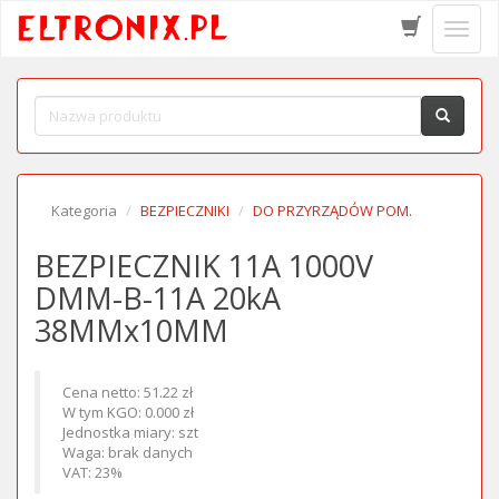
Schow
menu
Kategoria
BEZPIECZNIKI
DO PRZYRZĄDÓW POM.
BEZPIECZNIK 11A 1000V
DMM-B-11A 20kA
38MMx10MM
Cena netto: 51.22 zł
W tym KGO: 0.000 zł
Jednostka miary: szt
Waga: brak danych
VAT: 23%