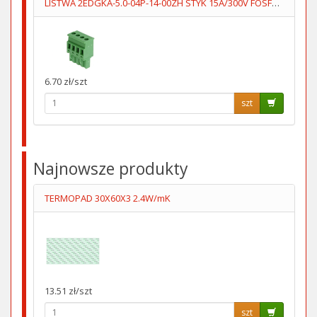
LISTWA 2EDGKA-5.0-04P-14-00ZH STYK 15A/300V FOSFOROBRĄZ
6.70 zł/szt
szt
Najnowsze produkty
TERMOPAD 30X60X3 2.4W/mK
13.51 zł/szt
szt