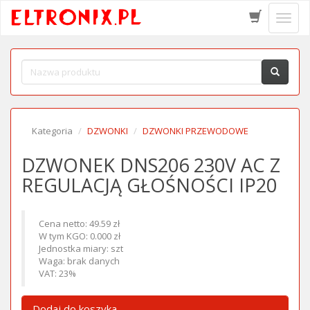
Schow
menu
Kategoria
DZWONKI
DZWONKI PRZEWODOWE
DZWONEK DNS206 230V AC Z
REGULACJĄ GŁOŚNOŚCI IP20
Cena netto: 49.59 zł
W tym KGO: 0.000 zł
Jednostka miary: szt
Waga: brak danych
VAT: 23%
Dodaj do koszyka