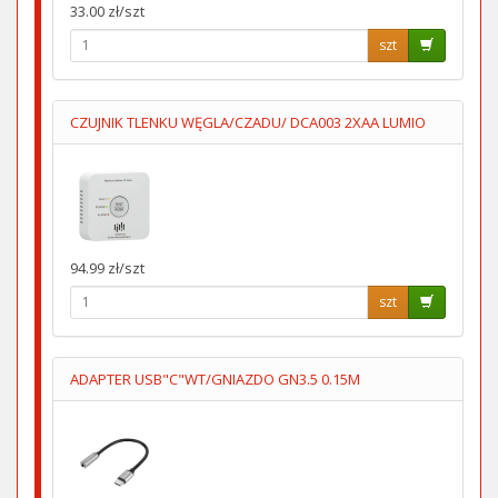
33.00 zł/szt
szt
CZUJNIK TLENKU WĘGLA/CZADU/ DCA003 2XAA LUMIO
94.99 zł/szt
szt
ADAPTER USB"C"WT/GNIAZDO GN3.5 0.15M