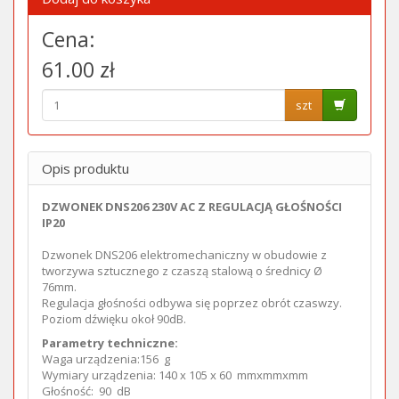
Cena:
61.00 zł
szt
Opis produktu
DZWONEK DNS206 230V AC Z REGULACJĄ GŁOŚNOŚCI
IP20
Dzwonek DNS206 elektromechaniczny w obudowie z
tworzywa sztucznego z czaszą stalową o średnicy Ø
76mm.
Regulacja głośności odbywa się poprzez obrót czaswzy.
Poziom dźwięku okoł 90dB.
Parametry techniczne:
Waga urządzenia:156 g
Wymiary urządzenia: 140 x 105 x 60 mmxmmxmm
Głośność: 90 dB