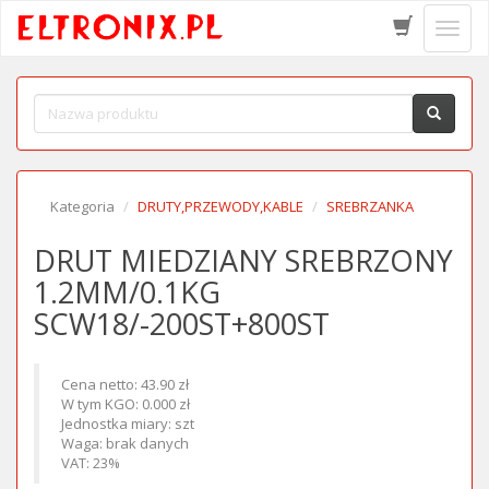
Schow
menu
Kategoria
DRUTY,PRZEWODY,KABLE
SREBRZANKA
DRUT MIEDZIANY SREBRZONY
1.2MM/0.1KG
SCW18/-200ST+800ST
Cena netto: 43.90 zł
W tym KGO: 0.000 zł
Jednostka miary: szt
Waga: brak danych
VAT: 23%