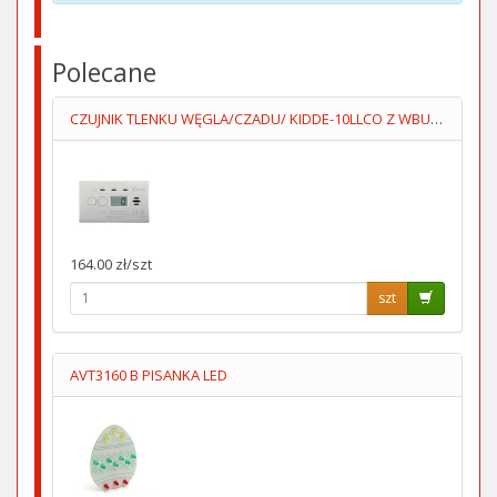
Polecane
CZUJNIK TLENKU WĘGLA/CZADU/ KIDDE-10LLCO Z WBUDOWANĄ BATERIĄ
164.00 zł/szt
szt
AVT3160 B PISANKA LED