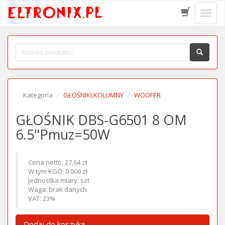
Schow
menu
Kategoria
GŁOŚNIKI,KOLUMNY
WOOFER
GŁOŚNIK DBS-G6501 8 OM
6.5"Pmuz=50W
Cena netto: 27.64 zł
W tym KGO: 0.000 zł
Jednostka miary: szt
Waga: brak danych
VAT: 23%
Dodaj do koszyka