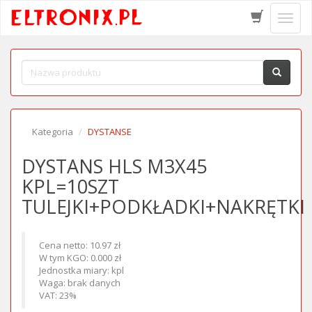
Schow
menu
Kategoria
DYSTANSE
DYSTANS HLS M3X45
KPL=10SZT
TULEJKI+PODKŁADKI+NAKRĘTKI
Cena netto: 10.97 zł
W tym KGO: 0.000 zł
Jednostka miary: kpl
Waga: brak danych
VAT: 23%