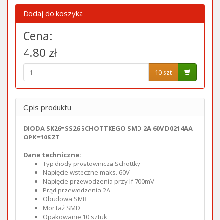
Dodaj do koszyka
Cena:
4.80 zł
10 szt
Opis produktu
DIODA SK26=SS26 SCHOTTKEGO SMD 2A 60V D0214AA
OPK=10SZT
Dane techniczne:
Typ diody
prostownicza Schottky
Napięcie wsteczne maks.
60V
Napięcie przewodzenia przy If
700mV
Prąd przewodzenia
2A
Obudowa
SMB
Montaż
SMD
Opakowanie 10 sztuk