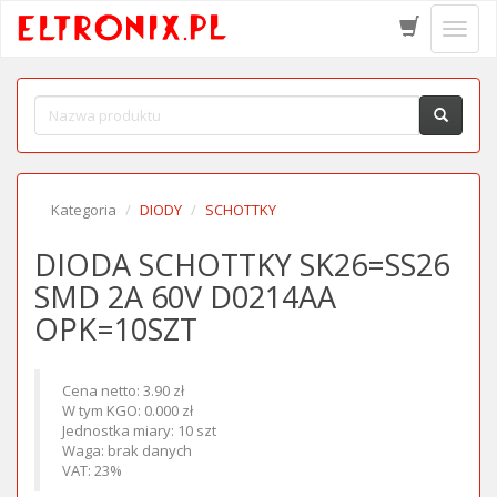
Schow
menu
Kategoria
DIODY
SCHOTTKY
DIODA SCHOTTKY SK26=SS26
SMD 2A 60V D0214AA
OPK=10SZT
Cena netto: 3.90 zł
W tym KGO: 0.000 zł
Jednostka miary: 10 szt
Waga: brak danych
VAT: 23%