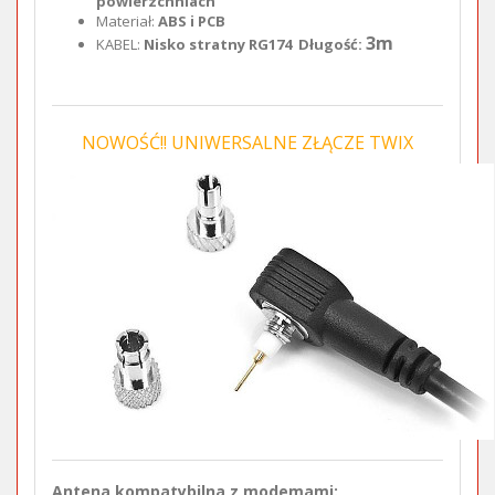
powierzchniach
Materiał:
ABS i PCB
3m
KABEL:
Nisko stratny RG174 Długość:
NOWOŚĆ!! UNIWERSALNE ZŁĄCZE TWIX
Antena kompatybilna z modemami: