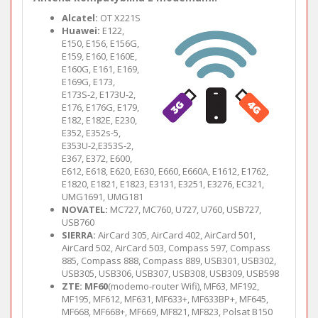
Alcatel:
OT X221S
Huawei:
E122,
E150, E156, E156G,
E159, E160, E160E,
E160G, E161, E169,
E169G, E173,
E173S-2, E173U-2,
E176, E176G, E179,
E182, E182E, E230,
E352, E352s-5,
E353U-2,E353S-2,
E367, E372, E600,
E612, E618, E620, E630, E660, E660A, E1612, E1762,
E1820, E1821, E1823, E3131, E3251, E3276, EC321,
UMG1691, UMG181
NOVATEL:
MC727, MC760, U727, U760, USB727,
USB760
SIERRA:
AirCard 305, AirCard 402, AirCard 501,
AirCard 502, AirCard 503, Compass 597, Compass
885, Compass 888, Compass 889, USB301, USB302,
USB305, USB306, USB307, USB308, USB309, USB598
ZTE: MF60
(modemo-router Wifi), MF63, MF192,
MF195, MF612, MF631, MF633+, MF633BP+, MF645,
MF668, MF668+, MF669, MF821, MF823, Polsat B150