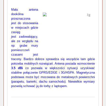
Mała antena
dookólna
przeznaczona
jest
do stosowania
w miejscach gdzie
zasięg
jest
zadowalający,
ale ze względu na
np: grube mury
pomieszczeń
czasami jest
tracony. Bardzo dobrze sprawdza się wszędzie tam gdzie
potrzeba mobilnych rozwiązań. Antena posiada wzmocnienie
3.5 dBi
co pozwala w większości sytuacji uzyskiwać
stabilne połączenie GPRS/EDGE i 3G/HSPA. Magnetyczna
podstawa może być mocowana do metalowych powierzchni
(parapetu, barierki, dachu samochodu). Niewielkie wymiary
pozwolą schować ją do torby z laptopem.