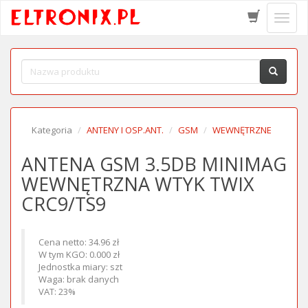
Schow
menu
Kategoria
ANTENY I OSP.ANT.
GSM
WEWNĘTRZNE
ANTENA GSM 3.5DB MINIMAG
WEWNĘTRZNA WTYK TWIX
CRC9/TS9
Cena netto: 34.96 zł
W tym KGO: 0.000 zł
Jednostka miary: szt
Waga: brak danych
VAT: 23%