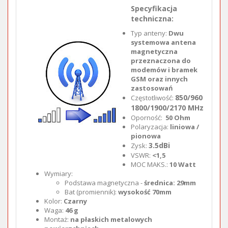
Specyfikacja
techniczna:
Typ anteny:
Dwu
systemowa antena
magnetyczna
przeznaczona do
modemów i bramek
GSM oraz innych
zastosowań
850/960
Częstotliwość:
1800/1900/2170 MHz
Oporność:
50 Ohm
Polaryzacja:
liniowa /
pionowa
3.5dBi
Zysk:
VSWR:
<1,5
MOC MAKS.:
10 Watt
Wymiary:
Podstawa magnetyczna -
średnica: 29mm
Bat (promiennik):
wysokość 70mm
Kolor:
Czarny
Waga:
46 g
Montaż:
na płaskich metalowych