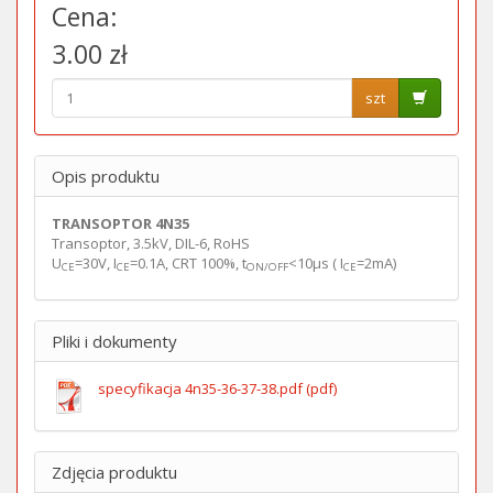
Cena:
3.00 zł
szt
Opis produktu
TRANSOPTOR 4N35
Transoptor, 3.5kV, DIL-6, RoHS
U
=30V, I
=0.1A, CRT 100%, t
<10μs ( I
=2mA)
CE
CE
ON/OFF
CE
Pliki i dokumenty
specyfikacja 4n35-36-37-38.pdf (pdf)
Zdjęcia produktu