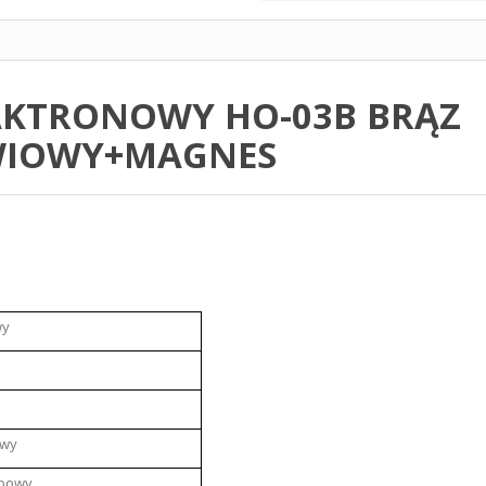
AKTRONOWY HO-03B BRĄZ
WIOWY+MAGNES
wy
owy
ubowy