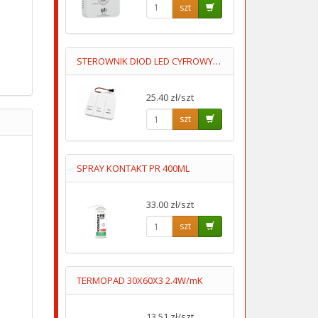
szt
STEROWNIK DIOD LED CYFROWYCH DS-1 RF 5-24V
25.40 zł/szt
szt
SPRAY KONTAKT PR 400ML
33.00 zł/szt
szt
TERMOPAD 30X60X3 2.4W/mK
13.51 zł/szt