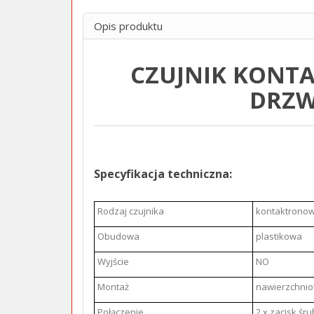
Opis produktu
CZUJNIK KONT
DRZ
Specyfikacja techniczna:
Rodzaj czujnika
kontaktrono
Obudowa
plastikowa
Wyjście
NO
Montaż
nawierzchni
Połączenie
2 x zacisk śr