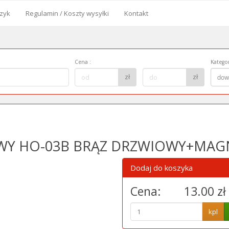
zyk
Regulamin / Koszty wysyłki
Kontakt
od
Cena
:
Kategor
Cena
Kategor
zł
zł
dow
do:
WY HO-03B BRĄZ DRZWIOWY+MAG
Dodaj do koszyka
Cena:
13.00 zł
kpl