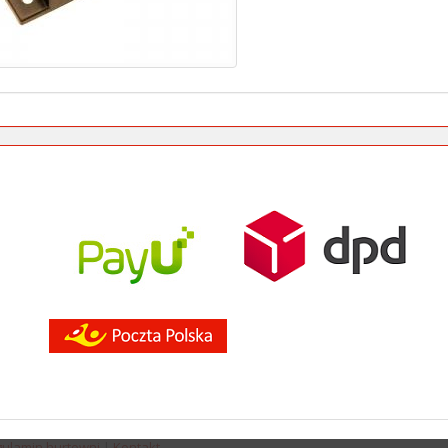
ulamin hurtowni
|
Kontakt