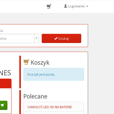
Logowanie
ia:
ia:
olna
Szukaj
Koszyk
NES
Koszyk jest pusty.
Polecane
SAMOLOT LED 3D NA BATERIE