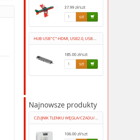
37.99 zł/szt
szt
HUB USB"C"-HDMI, USB2.0, USB3.0, 2XUSB"C", RJ45
185.00 zł/szt
szt
Najnowsze produkty
CZUJNIK TLENKU WĘGLA/CZADU/DCA004 Z WYŚWIETLACZEM 2XAA LUMIO
106.00 zł/szt