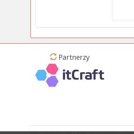
Partnerzy
Sklep
|
Hurtownia
|
Moje konto
|
Regulamin sklepu
|
Reg