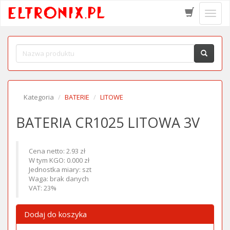
Schow
menu
Kategoria
BATERIE
LITOWE
BATERIA CR1025 LITOWA 3V
Cena netto: 2.93 zł
W tym KGO: 0.000 zł
Jednostka miary: szt
Waga: brak danych
VAT: 23%
Dodaj do koszyka