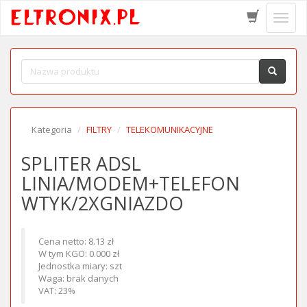
Schow
menu
Kategoria
FILTRY
TELEKOMUNIKACYJNE
SPLITER ADSL
LINIA/MODEM+TELEFON
WTYK/2XGNIAZDO
Cena netto: 8.13 zł
W tym KGO: 0.000 zł
Jednostka miary: szt
Waga: brak danych
VAT: 23%