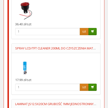
36.40 zł/szt
szt
SPRAY LCD/TFT CLEANER 200ML DO CZYSZCZENIA MATRYC LCD/TFT
17.99 zł/szt
szt
LAMINAT JS12.5X20CM GRUBOŚĆ 1MM JEDNOSTRONNY 70um