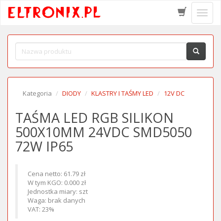
Schow
menu
Kategoria
DIODY
KLASTRY I TAŚMY LED
12V DC
TAŚMA LED RGB SILIKON
500X10MM 24VDC SMD5050
72W IP65
Cena netto: 61.79 zł
W tym KGO: 0.000 zł
Jednostka miary: szt
Waga: brak danych
VAT: 23%