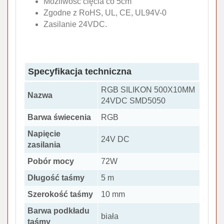
Możliwość cięcia co 5cm
Zgodne z RoHS, UL, CE, UL94V-0
Zasilanie 24VDC.
Specyfikacja techniczna
RGB SILIKON 500X10MM
Nazwa
24VDC SMD5050
Barwa świecenia
RGB
Napięcie
24V DC
zasilania
Pobór mocy
72W
Długość taśmy
5 m
Szerokość taśmy
10 mm
Barwa podkładu
biała
taśmy