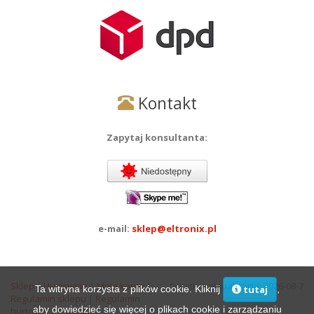
Kontakt
Zapytaj konsultanta:
e-mail:
sklep@eltronix.pl
Sklep
|
Hurtownia
|
Moje konto
|
Ostatnia aktualizacja: 2026-08-7
Ta witryna korzysta z plików cookie. Kliknij
,
tutaj
Regulamin sklepu
|
Regulamin
aby dowiedzieć się więcej o plikach cookie i zarządzaniu
hurtowni
|
Kontakt