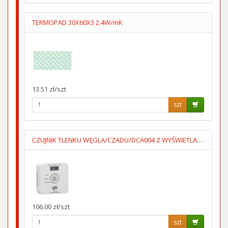
TERMOPAD 30X60X3 2.4W/mK
13.51 zł/szt
szt
CZUJNIK TLENKU WĘGLA/CZADU/DCA004 Z WYŚWIETLACZEM 2XAA LUMIO
106.00 zł/szt
szt