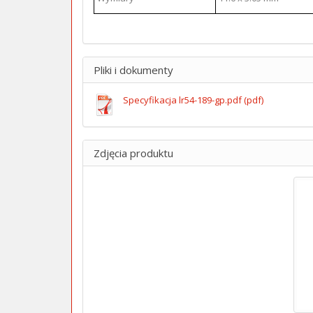
Pliki i dokumenty
Specyfikacja lr54-189-gp.pdf (pdf)
Zdjęcia produktu