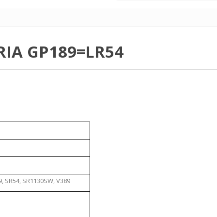
RIA GP189=LR54
89, SR54, SR1130SW, V389