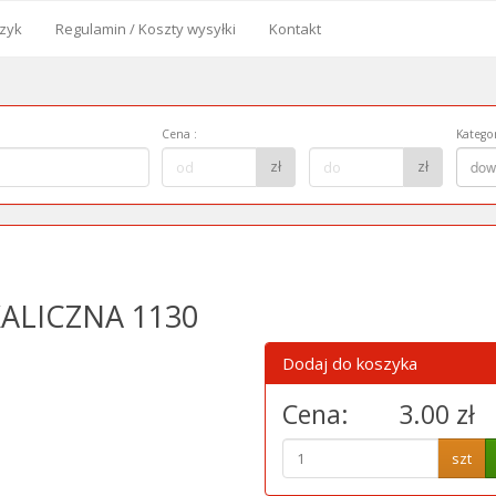
zyk
Regulamin / Koszty wysyłki
Kontakt
od
Cena
:
Kategor
Cena
Kategor
zł
zł
dow
do:
ALICZNA 1130
Dodaj do koszyka
Cena:
3.00 zł
szt