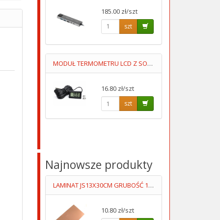
185.00 zł/szt
szt
MODUŁ TERMOMETRU LCD Z SONDĄ -50ST+100ST PRZEWÓD 5M
16.80 zł/szt
szt
Najnowsze produkty
LAMINAT JS13X30CM GRUBOŚĆ 1MM JEDNOSTRONNY
10.80 zł/szt