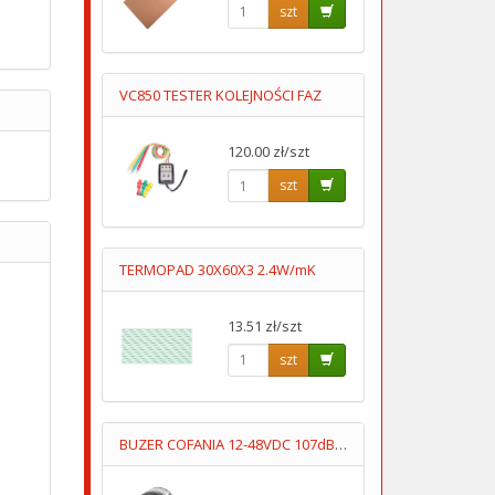
szt
VC850 TESTER KOLEJNOŚCI FAZ
120.00 zł/szt
szt
TERMOPAD 30X60X3 2.4W/mK
13.51 zł/szt
szt
BUZER COFANIA 12-48VDC 107dB "SYGNAŁ COFANIA"