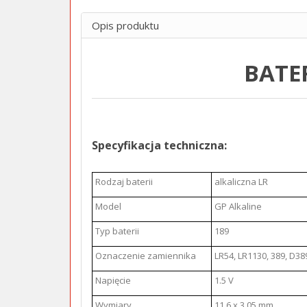
Opis produktu
BATE
Specyfikacja techniczna:
Rodzaj baterii
alkaliczna LR
Model
GP Alkaline
Typ baterii
189
Oznaczenie zamiennika
LR54, LR1130, 389, D3
Napięcie
1.5 V
Wymiary
11.6 x 3.05 mm