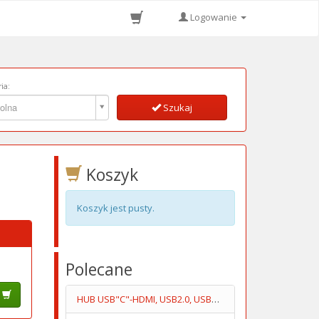
Logowanie
ia:
ia:
olna
Szukaj
Koszyk
Koszyk jest pusty.
Polecane
HUB USB"C"-HDMI, USB2.0, USB3.0, 2XUSB"C", RJ45