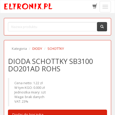
Schow
menu
Kategoria
DIODY
SCHOTTKY
DIODA SCHOTTKY SB3100
DO201AD ROHS
Cena netto: 1.22 zł
W tym KGO: 0.000 zł
Jednostka miary: szt
Waga: brak danych
VAT: 23%
Dodaj do koszyka