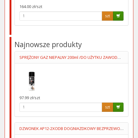
164.00 zł/szt
szt
Najnowsze produkty
SPRĘŻONY GAZ NIEPALNY 200ml /DO UŻYTKU ZAWODOWEGO/
97.99 zł/szt
szt
DZWONEK AP12-2XODB DOGNIAZDKOWY BEZPRZEWODOWY 2 ODBIORNIKI