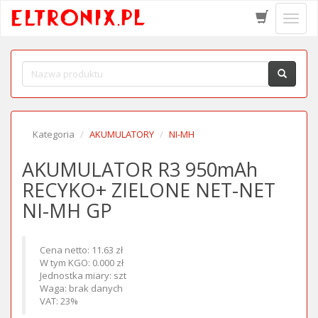
Schow
menu
Kategoria
AKUMULATORY
NI-MH
AKUMULATOR R3 950mAh
RECYKO+ ZIELONE NET-NET
NI-MH GP
Cena netto: 11.63 zł
W tym KGO: 0.000 zł
Jednostka miary: szt
Waga: brak danych
VAT: 23%