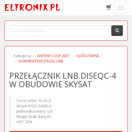
Schow
menu
Kategoria
ANTENY I OSP.ANT.
SATELITARNE
KONWERTERY,PRZEŁ LNB
PRZEŁĄCZNIK LNB DISEQC-4
W OBUDOWIE SKYSAT
Cena netto: 16.26 zł
W tym KGO: 0.000 zł
Jednostka miary: szt
Waga: brak danych
VAT: 23%