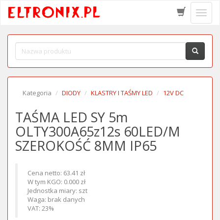
Schow
menu
Kategoria
DIODY
KLASTRY I TAŚMY LED
12V DC
TAŚMA LED SY 5m
OLTY300A65z12s 60LED/M
SZEROKOŚĆ 8MM IP65
Cena netto: 63.41 zł
W tym KGO: 0.000 zł
Jednostka miary: szt
Waga: brak danych
VAT: 23%