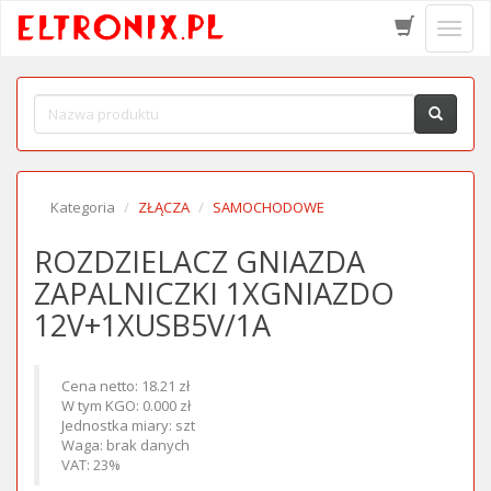
Schow
menu
Kategoria
ZŁĄCZA
SAMOCHODOWE
ROZDZIELACZ GNIAZDA
ZAPALNICZKI 1XGNIAZDO
12V+1XUSB5V/1A
Cena netto: 18.21 zł
W tym KGO: 0.000 zł
Jednostka miary: szt
Waga: brak danych
VAT: 23%