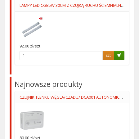
LAMPY LED CGB5W 30CM Z CZUJKĄ RUCHU ŚCIEMNIALNE KPL=2SZT
92.00 zł/szt
szt
Najnowsze produkty
CZUJNIK TLENKU WĘGLA/CZADU/ DCA001 AUTONOMICZNY 3XAA LUMIO
80.00 zł/szt