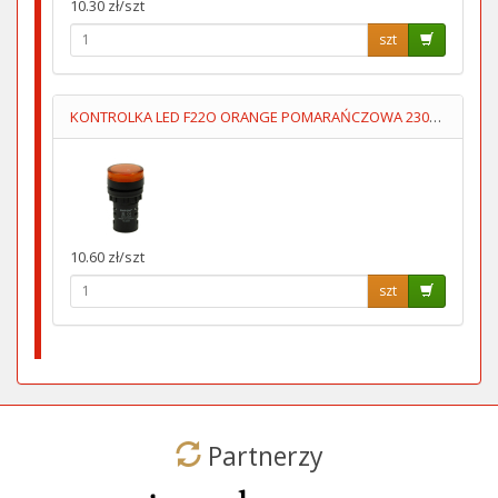
10.30 zł/szt
szt
KONTROLKA LED F22O ORANGE POMARAŃCZOWA 230V AC FImontaź=22mm
10.60 zł/szt
szt
Partnerzy