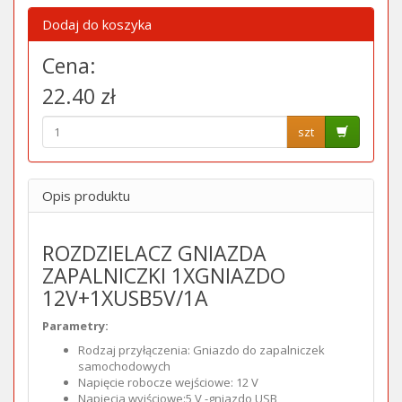
Dodaj do koszyka
Cena:
22.40 zł
szt
Opis produktu
ROZDZIELACZ GNIAZDA
ZAPALNICZKI 1XGNIAZDO
12V+1XUSB5V/1A
Parametry:
Rodzaj przyłączenia: Gniazdo do zapalniczek
samochodowych
Napięcie robocze wejściowe: 12 V
Napiecia wyjściowe:5 V -gniazdo USB