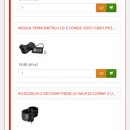
szt
MODUŁ TERMOMETRU LCD Z SONDĄ -50ST+100ST PRZEWÓD 5M
16.80 zł/szt
szt
ROZDZIELACZ SIECIOWY P902B 2X16A IP20 CZARNY Z UZIOMEM