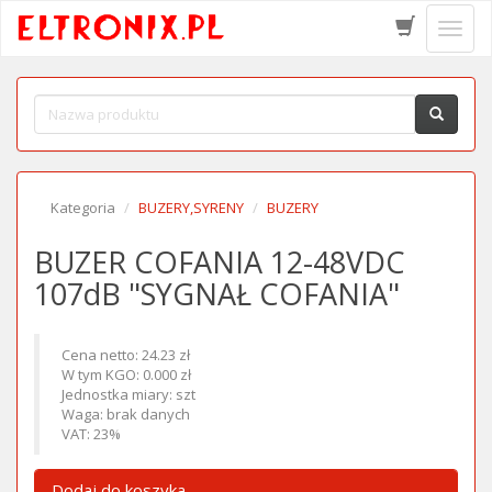
Schow
menu
Kategoria
BUZERY,SYRENY
BUZERY
BUZER COFANIA 12-48VDC
107dB "SYGNAŁ COFANIA"
Cena netto: 24.23 zł
W tym KGO: 0.000 zł
Jednostka miary: szt
Waga: brak danych
VAT: 23%
Dodaj do koszyka