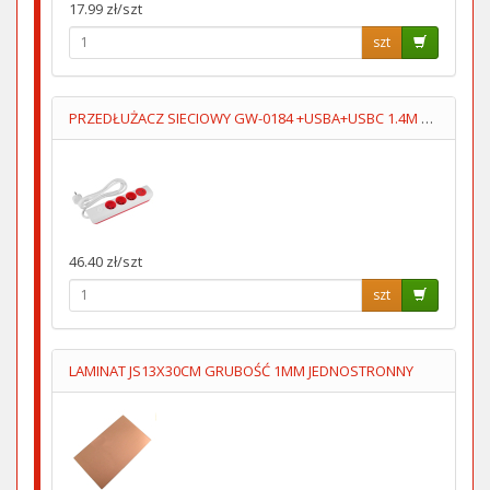
17.99 zł/szt
szt
PRZEDŁUŻACZ SIECIOWY GW-0184 +USBA+USBC 1.4M 3GN+WYŁĄCZNIK
46.40 zł/szt
szt
LAMINAT JS13X30CM GRUBOŚĆ 1MM JEDNOSTRONNY