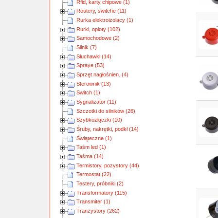
Rfid, karty chipowe (1)
Routery, switche (11)
Rurka elektroizolacy (1)
Rurki, oploty (102)
Samochodowe (2)
Silnik (7)
Słuchawki (14)
Spraye (53)
Sprzęt nagłośnien. (4)
Sterownik (13)
Switch (1)
Sygnalizator (11)
Szczotki do silników (26)
Szybkozłączki (10)
Śruby, nakrętki, podkł (14)
Świąteczne (1)
Taśm led (1)
Taśma (14)
Termistory, pozystory (44)
Termostat (22)
Testery, próbniki (2)
Transformatory (115)
Transmiter (1)
Tranzystory (262)