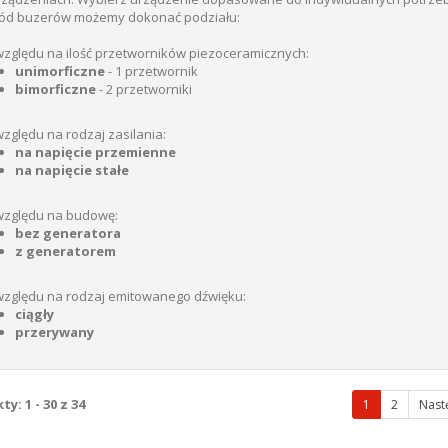
ód buzerów możemy dokonać podziału:
względu na ilość przetworników piezoceramicznych:
unimorficzne
- 1 przetwornik
bimorficzne
- 2 przetworniki
zględu na rodzaj zasilania:
na napięcie przemienne
na napięcie stałe
względu na budowę:
bez generatora
z generatorem
względu na rodzaj emitowanego dźwięku:
ciągły
przerywany
y: 1 - 30 z 34
(wybrana
1
2
Nast
strona)