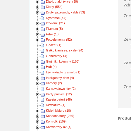
Diaki, triaki, tyryst (39)
Wśr
Diody (554)
Druty, przewody, kable (33)
Ze 
Dystanse (44)
Dzwonki (21)
Filament (5)
Filtry (13)
Ze w
Fotoelementy (52)
Gadżet (1)
Gałki, klawisze, skale (24)
Generatory (4)
Głośniki, kolumny (166)
Ze 
Hub (4)
Igły, wkładki gramofo (1)
Inteligentny dom (4)
Kamery (2)
Ze 
Karnawałowe hity (2)
Karty pamięci (12)
Kaseta baterii (48)
Klawiatura (1)
Kleje i lakiery (10)
Kondensatory (249)
Produkt
Kontrolki (109)
Konwertery av (4)