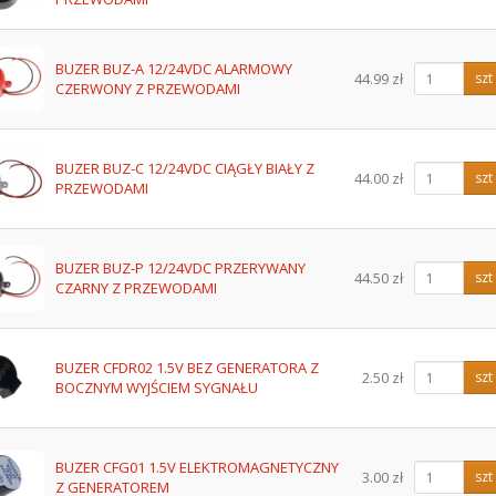
BUZER BUZ-A 12/24VDC ALARMOWY
44.99 zł
szt
CZERWONY Z PRZEWODAMI
BUZER BUZ-C 12/24VDC CIĄGŁY BIAŁY Z
44.00 zł
szt
PRZEWODAMI
BUZER BUZ-P 12/24VDC PRZERYWANY
44.50 zł
szt
CZARNY Z PRZEWODAMI
BUZER CFDR02 1.5V BEZ GENERATORA Z
2.50 zł
szt
BOCZNYM WYJŚCIEM SYGNAŁU
BUZER CFG01 1.5V ELEKTROMAGNETYCZNY
3.00 zł
szt
Z GENERATOREM