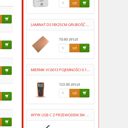
szt
LAMINAT DS18X25CM GRUBOŚĆ 1MM DWUSTRONNY
10.60 zł/szt
szt
MIERNIK VC6013 POJEMNOŚCI 0.1pF-20mF
123.00 zł/szt
szt
WTYK USB C Z PRZEWODEM 3M 4STYKOWY