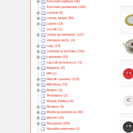
Końcówki kablowe (55)
Obra
Końcówki pomiarowe (106)
Laminat (5)
Lampy, lampki (80)
Latarki (13)
Liczniki (1)
Listwy, gn.wielostyk. (111)
Literatura techn. (4)
Lupy (23)
Lutownicza technika (194)
Ładowarki (33)
Łącznik termokurczl. (4)
Magnesy (6)
Mhl (1)
Miernik i pomiary (218)
Mikrofony (15)
Modem (2)
Modulatory (2)
Moduły Peltiera (4)
Monitory (5)
Mostki prostownicze (46)
Myszki (16)
Narzędzia (100)
Nasadka antenowa (1)