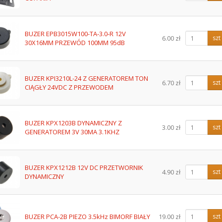
BUZER EPB3015W100-TA-3.0-R 12V
6.00 zł
szt
30X16MM PRZEWÓD 100MM 95dB
BUZER KPI3210L-24 Z GENERATOREM TON
6.70 zł
szt
CIĄGŁY 24VDC Z PRZEWODEM
BUZER KPX1203B DYNAMICZNY Z
3.00 zł
szt
GENERATOREM 3V 30MA 3.1KHZ
BUZER KPX1212B 12V DC PRZETWORNIK
4.90 zł
szt
DYNAMICZNY
BUZER PCA-2B PIEZO 3.5kHz BIMORF BIAŁY
19.00 zł
szt