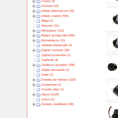
Tunery (3)
Uchwyty (18)
Układy elektroniczne (35)
Układy scalone (554)
Waga (1)
Warystor (31)
Wentylatory (101)
Wyłącz-przełączniki (365)
Wyświetlacze (10)
Zabawki edykacyjne (4)
Zapinki i uchwyty (50)
Zapinki przewodów (1)
Zapłonnik (4)
Zasilacze i przetwor (298)
Zdalne sterowanie (5)
Zegar (1)
Zestawy do montażu (325)
Zł antenowe (1)
Zł audio-video (1)
Złącza (1129)
Znicze (2)
Żarówki, świetlówki (240)