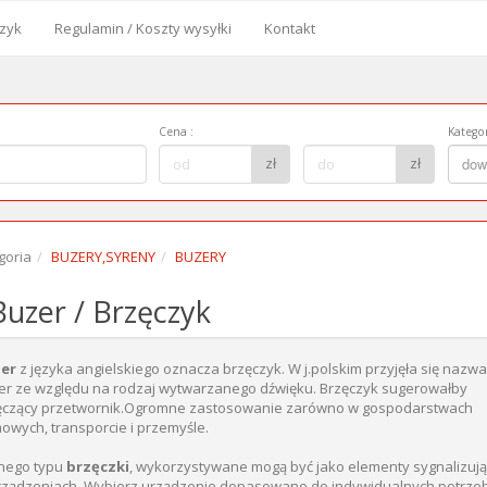
zyk
Regulamin / Koszty wysyłki
Kontakt
od
Cena
:
Kategor
Cena
Kategor
zł
zł
dow
do:
goria
BUZERY,SYRENY
BUZERY
uzer / Brzęczyk
zer
z języka angielskiego oznacza brzęczyk. W j.polskim przyjęła się nazwa
er ze względu na rodzaj wytwarzanego dźwięku. Brzęczyk sugerowałby
ęczący przetwornik.Ogromne zastosowanie zarówno w gospodarstwach
owych, transporcie i przemyśle.
nego typu
brzęczki
, wykorzystywane mogą być jako elementy sygnalizuj
rządzeniach. Wybierz urządzenie dopasowane do indywidualnych potrze