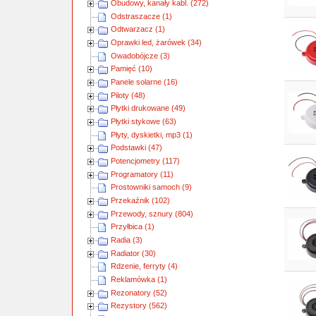
Obudowy, kanały kabl. (272)
Odstraszacze (1)
Odtwarzacz (1)
Oprawki led, żarówek (34)
Owadobójcze (3)
Pamięć (10)
Panele solarne (16)
Piloty (48)
Płytki drukowane (49)
Płytki stykowe (63)
Płyty, dyskietki, mp3 (1)
Podstawki (47)
Potencjometry (117)
Programatory (11)
Prostowniki samoch (9)
Przekaźnik (102)
Przewody, sznury (804)
Przyłbica (1)
Radia (3)
Radiator (30)
Rdzenie, ferryty (4)
Reklamówka (1)
Rezonatory (52)
Rezystory (562)