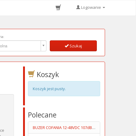
Logowanie
ia:
ia:
olna
Szukaj
Koszyk
Koszyk jest pusty.
Polecane
BUZER COFANIA 12-48VDC 107dB "SYGNAŁ COFANIA"
ące
b.