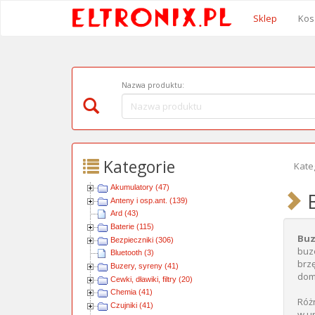
Sklep
Kos
Nazwa produktu:
Kategorie
Kate
Akumulatory (47)
B
Anteny i osp.ant. (139)
Ard (43)
Baterie (115)
Bu
Bezpieczniki (306)
buz
Bluetooth (3)
brz
Buzery, syreny (41)
dom
Cewki, dławiki, filtry (20)
Chemia (41)
Róż
Czujniki (41)
w u