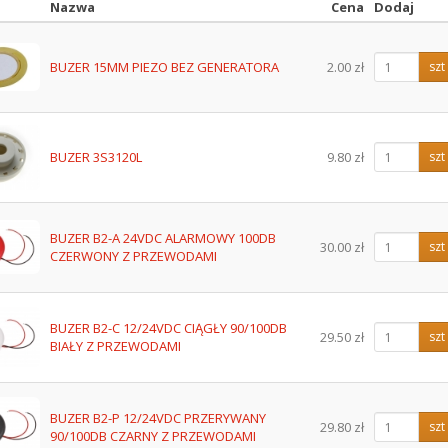
Nazwa
Cena
Dodaj
z
BUZER 15MM PIEZO BEZ GENERATORA
2.00 zł
szt
BUZER 3S3120L
9.80 zł
szt
BUZER B2-A 24VDC ALARMOWY 100DB
30.00 zł
szt
CZERWONY Z PRZEWODAMI
BUZER B2-C 12/24VDC CIĄGŁY 90/100DB
29.50 zł
szt
BIAŁY Z PRZEWODAMI
BUZER B2-P 12/24VDC PRZERYWANY
29.80 zł
szt
90/100DB CZARNY Z PRZEWODAMI