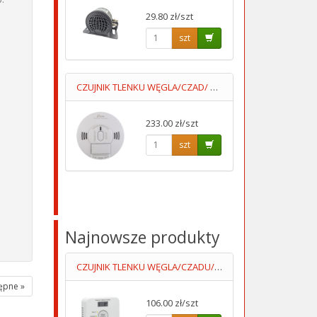
29.80 zł/szt
szt
CZUJNIK TLENKU WĘGLA/CZAD/ + DYM KIDDE10SCO
233.00 zł/szt
szt
Najnowsze produkty
CZUJNIK TLENKU WĘGLA/CZADU/DCA004 Z WYŚWIETLACZEM 2XAA LUMIO
ępne »
106.00 zł/szt