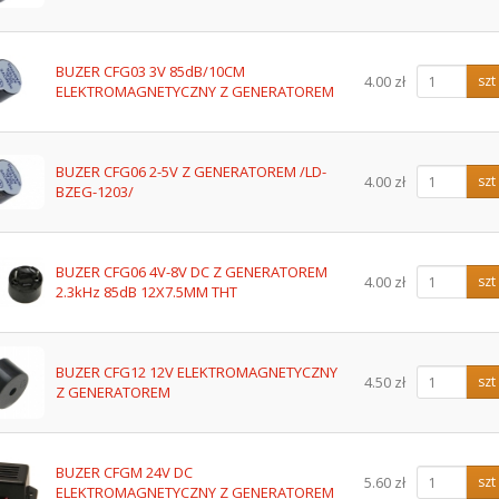
BUZER CFG03 3V 85dB/10CM
4.00 zł
szt
ELEKTROMAGNETYCZNY Z GENERATOREM
BUZER CFG06 2-5V Z GENERATOREM /LD-
4.00 zł
szt
BZEG-1203/
BUZER CFG06 4V-8V DC Z GENERATOREM
4.00 zł
szt
2.3kHz 85dB 12X7.5MM THT
BUZER CFG12 12V ELEKTROMAGNETYCZNY
4.50 zł
szt
Z GENERATOREM
BUZER CFGM 24V DC
5.60 zł
szt
ELEKTROMAGNETYCZNY Z GENERATOREM