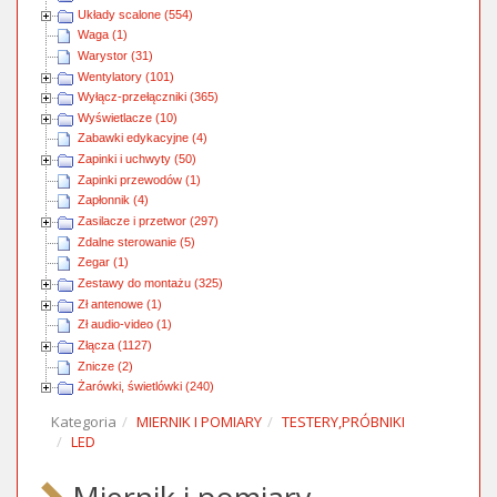
Układy scalone (554)
Waga (1)
Warystor (31)
Wentylatory (101)
Wyłącz-przełączniki (365)
Wyświetlacze (10)
Zabawki edykacyjne (4)
Zapinki i uchwyty (50)
Zapinki przewodów (1)
Zapłonnik (4)
Zasilacze i przetwor (297)
Zdalne sterowanie (5)
Zegar (1)
Zestawy do montażu (325)
Zł antenowe (1)
Zł audio-video (1)
Złącza (1127)
Znicze (2)
Żarówki, świetlówki (240)
Kategoria
MIERNIK I POMIARY
TESTERY,PRÓBNIKI
LED