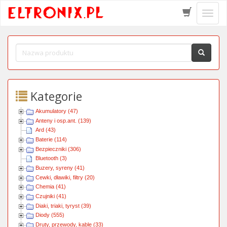
Schow
menu
Kategorie
Akumulatory (47)
Anteny i osp.ant. (139)
Ard (43)
Baterie (114)
Bezpieczniki (306)
Bluetooth (3)
Buzery, syreny (41)
Cewki, dławiki, filtry (20)
Chemia (41)
Czujniki (41)
Diaki, triaki, tyryst (39)
Diody (555)
Druty, przewody, kable (33)