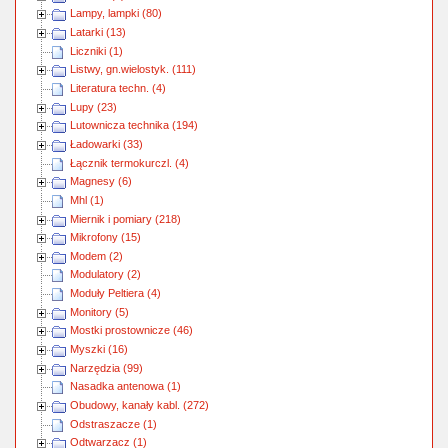
Lampy, lampki (80)
Latarki (13)
Liczniki (1)
Listwy, gn.wielostyk. (111)
Literatura techn. (4)
Lupy (23)
Lutownicza technika (194)
Ładowarki (33)
Łącznik termokurczl. (4)
Magnesy (6)
Mhl (1)
Miernik i pomiary (218)
Mikrofony (15)
Modem (2)
Modulatory (2)
Moduły Peltiera (4)
Monitory (5)
Mostki prostownicze (46)
Myszki (16)
Narzędzia (99)
Nasadka antenowa (1)
Obudowy, kanały kabl. (272)
Odstraszacze (1)
Odtwarzacz (1)