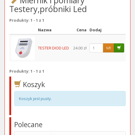
Miernik i pomiary
Testery,próbniki Led
Produkty: 1 - 1 z 1
Nazwa
Cena
Dodaj
Obraz
TESTER DIOD LED
24.00 zł
szt
Produkty: 1 - 1 z 1
Koszyk
Koszyk jest pusty.
Polecane