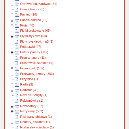
Oprawki led, żarówek (34)
Owadobójcze (3)
Pamięć (10)
Panele solarne (16)
Piloty (48)
Płytki drukowane (49)
Płytki stykowe (63)
Płyty, dyskietki, mp3 (1)
Podstawki (47)
Potencjometry (117)
Programatory (11)
Prostowniki samoch (9)
Przekaźnik (102)
Przewody, sznury (803)
Przyłbica (1)
Radia (3)
Radiator (30)
Rdzenie, ferryty (4)
Reklamówka (1)
Rezonatory (52)
Rezystory (562)
Rfid, karty chipowe (1)
Routery, switche (11)
Rurka elektroizolacy (1)