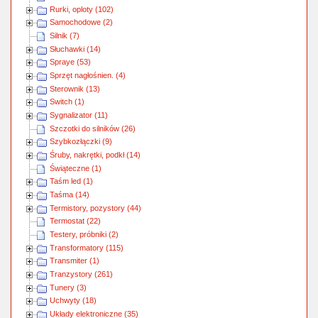
Rurki, oploty (102)
Samochodowe (2)
Silnik (7)
Słuchawki (14)
Spraye (53)
Sprzęt nagłośnien. (4)
Sterownik (13)
Switch (1)
Sygnalizator (11)
Szczotki do silników (26)
Szybkozłączki (9)
Śruby, nakrętki, podkł (14)
Świąteczne (1)
Taśm led (1)
Taśma (14)
Termistory, pozystory (44)
Termostat (22)
Testery, próbniki (2)
Transformatory (115)
Transmiter (1)
Tranzystory (261)
Tunery (3)
Uchwyty (18)
Układy elektroniczne (35)