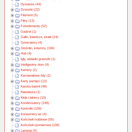
Dystanse (44)
Dzwonki (22)
Filament (5)
Filtry (13)
Fotoelementy (52)
Gadżet (1)
Gałki, klawisze, skale (24)
Generatory (4)
Głośniki, kolumny (166)
Hub (4)
Igły, wkładki gramofo (1)
Inteligentny dom (4)
Kamery (2)
Karnawałowe hity (2)
Karty pamięci (12)
Kaseta baterii (48)
Klawiatura (1)
Kleje i lakiery (10)
Kondensatory (249)
Kontrolki (109)
Konwertery av (4)
Końcówki kablowe (55)
Końcówki pomiarowe (106)
Laminat (5)