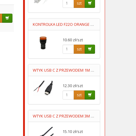
szt
KONTROLKA LED F22O ORANGE POMARAŃCZOWA 230V AC FImontaź=22mm
10.60 zł/szt
szt
WTYK USB C Z PRZEWODEM 1M 2STYKOWY
12.30 zł/szt
szt
WTYK USB C Z PRZEWODEM 3M 4STYKOWY
15.10 zł/szt