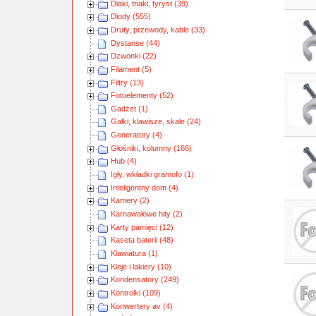
Diaki, triaki, tyryst (39)
Diody (555)
Druty, przewody, kable (33)
Dystanse (44)
Dzwonki (22)
Filament (5)
Filtry (13)
Fotoelementy (52)
Gadżet (1)
Gałki, klawisze, skale (24)
Generatory (4)
Głośniki, kolumny (166)
Hub (4)
Igły, wkładki gramofo (1)
Inteligentny dom (4)
Kamery (2)
Karnawałowe hity (2)
Karty pamięci (12)
Kaseta baterii (48)
Klawiatura (1)
Kleje i lakiery (10)
Kondensatory (249)
Kontrolki (109)
Konwertery av (4)