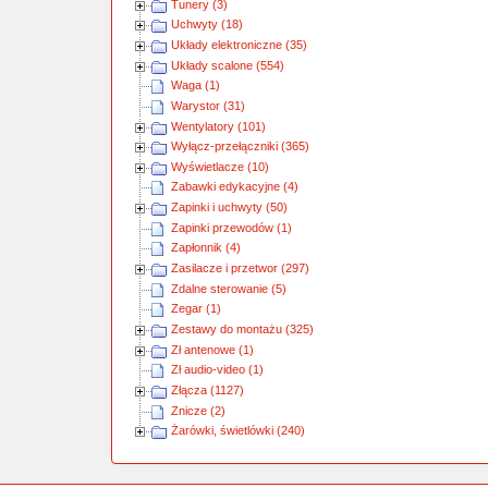
Tunery (3)
Uchwyty (18)
Układy elektroniczne (35)
Układy scalone (554)
Waga (1)
Warystor (31)
Wentylatory (101)
Wyłącz-przełączniki (365)
Wyświetlacze (10)
Zabawki edykacyjne (4)
Zapinki i uchwyty (50)
Zapinki przewodów (1)
Zapłonnik (4)
Zasilacze i przetwor (297)
Zdalne sterowanie (5)
Zegar (1)
Zestawy do montażu (325)
Zł antenowe (1)
Zł audio-video (1)
Złącza (1127)
Znicze (2)
Żarówki, świetlówki (240)