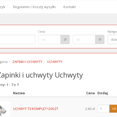
zyk
Regulamin / Koszty wysyłki
Kontakt
od
Cena
:
Kategor
Cena
Kategor
zł
zł
dow
do:
goria
ZAPINKI I UCHWYTY
UCHWYTY
apinki i uchwyty Uchwyty
y: 1 - 7 z 7
Nazwa
Cena
Dodaj
z
UCHWYT T3 KOMPLET=20SZT
2.60 zł
szt