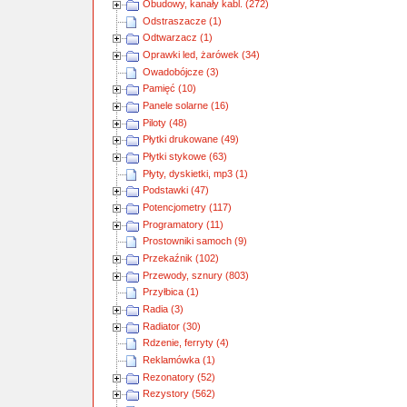
Obudowy, kanały kabl. (272)
Odstraszacze (1)
Odtwarzacz (1)
Oprawki led, żarówek (34)
Owadobójcze (3)
Pamięć (10)
Panele solarne (16)
Piloty (48)
Płytki drukowane (49)
Płytki stykowe (63)
Płyty, dyskietki, mp3 (1)
Podstawki (47)
Potencjometry (117)
Programatory (11)
Prostowniki samoch (9)
Przekaźnik (102)
Przewody, sznury (803)
Przyłbica (1)
Radia (3)
Radiator (30)
Rdzenie, ferryty (4)
Reklamówka (1)
Rezonatory (52)
Rezystory (562)