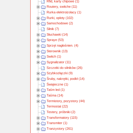
Rfid, karty chipowe (1)
Routery, switche (11)
Rurka elektroizolacy (1)
Rurki, oploty (102)
Samochodowe (2)
Silnik (7)
Słuchawki (14)
Spraye (53)
Sprzęt nagłośnien. (4)
Sterownik (13)
Switch (1)
Sygnalizator (11)
Szczotki do silników (26)
Szybkozłączki (9)
Śruby, nakrętki, podkł (14)
Świąteczne (1)
Taśm led (1)
Taśma (14)
Termistory, pozystory (44)
Termostat (22)
Testery, próbniki (2)
Transformatory (115)
Transmiter (1)
Tranzystory (261)