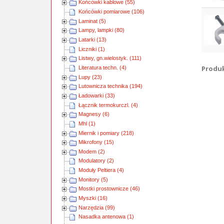
Końcówki kablowe (55)
Końcówki pomiarowe (106)
Laminat (5)
Lampy, lampki (80)
Latarki (13)
Liczniki (1)
Listwy, gn.wielostyk. (111)
Produkt
Literatura techn. (4)
Lupy (23)
Lutownicza technika (194)
Ładowarki (33)
Łącznik termokurczl. (4)
Magnesy (6)
Mhl (1)
Miernik i pomiary (218)
Mikrofony (15)
Modem (2)
Modulatory (2)
Moduły Peltiera (4)
Monitory (5)
Mostki prostownicze (46)
Myszki (16)
Narzędzia (99)
Nasadka antenowa (1)