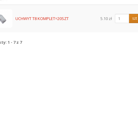
UCHWYT T8 KOMPLET=20SZT
5.10 zł
szt
y: 1 - 7 z 7