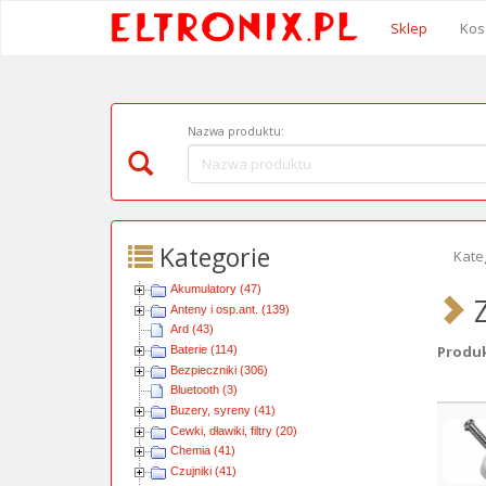
Sklep
Kos
Nazwa produktu:
Kategorie
Kate
Akumulatory (47)
Z
Anteny i osp.ant. (139)
Ard (43)
Produkt
Baterie (114)
Bezpieczniki (306)
Bluetooth (3)
Obra
Buzery, syreny (41)
Cewki, dławiki, filtry (20)
Chemia (41)
Czujniki (41)