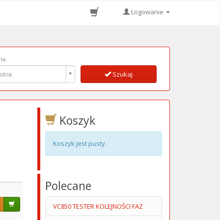
Logowanie
ia:
ia:
olna
Szukaj
Koszyk
Koszyk jest pusty.
Polecane
VC850 TESTER KOLEJNOŚCI FAZ