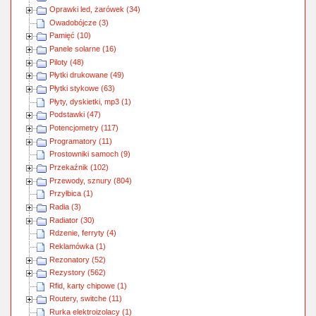
Oprawki led, żarówek (34)
Owadobójcze (3)
Pamięć (10)
Panele solarne (16)
Piloty (48)
Płytki drukowane (49)
Płytki stykowe (63)
Płyty, dyskietki, mp3 (1)
Podstawki (47)
Potencjometry (117)
Programatory (11)
Prostowniki samoch (9)
Przekaźnik (102)
Przewody, sznury (804)
Przyłbica (1)
Radia (3)
Radiator (30)
Rdzenie, ferryty (4)
Reklamówka (1)
Rezonatory (52)
Rezystory (562)
Rfid, karty chipowe (1)
Routery, switche (11)
Rurka elektroizolacy (1)