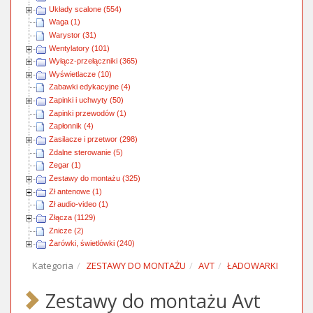
Układy scalone (554)
Waga (1)
Warystor (31)
Wentylatory (101)
Wyłącz-przełączniki (365)
Wyświetlacze (10)
Zabawki edykacyjne (4)
Zapinki i uchwyty (50)
Zapinki przewodów (1)
Zapłonnik (4)
Zasilacze i przetwor (298)
Zdalne sterowanie (5)
Zegar (1)
Zestawy do montażu (325)
Zł antenowe (1)
Zł audio-video (1)
Złącza (1129)
Znicze (2)
Żarówki, świetlówki (240)
Kategoria
ZESTAWY DO MONTAŻU
AVT
ŁADOWARKI
Zestawy do montażu Avt