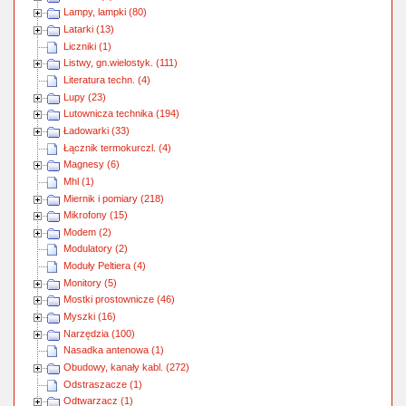
Lampy, lampki (80)
Latarki (13)
Liczniki (1)
Listwy, gn.wielostyk. (111)
Literatura techn. (4)
Lupy (23)
Lutownicza technika (194)
Ładowarki (33)
Łącznik termokurczl. (4)
Magnesy (6)
Mhl (1)
Miernik i pomiary (218)
Mikrofony (15)
Modem (2)
Modulatory (2)
Moduły Peltiera (4)
Monitory (5)
Mostki prostownicze (46)
Myszki (16)
Narzędzia (100)
Nasadka antenowa (1)
Obudowy, kanały kabl. (272)
Odstraszacze (1)
Odtwarzacz (1)