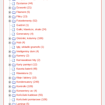
Dystanse (44)
Dzwonki (21)
Filament (5)
Filtry (13)
Fotoelementy (52)
Gadżet (1)
Gałki, klawisze, skale (24)
Generatory (4)
Głośniki, kolumny (166)
Hub (4)
Igły, wkładki gramofo (1)
Inteligentny dom (4)
Kamery (2)
Karnawałowe hity (2)
Karty pamięci (12)
Kaseta baterii (48)
Klawiatura (1)
Kleje i lakiery (10)
Kondensatory (249)
Kontrolki (109)
Konwertery av (4)
Końcówki kablowe (55)
Końcówki pomiarowe (106)
Laminat (5)