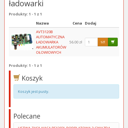
ładowarki
Produkty: 1 - 1 z 1
Nazwa
Cena
Dodaj
Obraz
AVT3120B
AUTOMATYCZNA
ŁADOWARKA
56.00 zł
szt
AKUMULATORÓW
OŁOWIOWYCH
Produkty: 1 - 1 z 1
Koszyk
Koszyk jest pusty.
Polecane
LISTWA ZASILAJĄCA PF1203L PODBLATOWA 3 GNIAZDA 1.4M