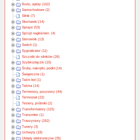
Rurki, oploty (102)
Samochodowe (2)
Silnik (7)
Słuchawki (14)
Spraye (53)
Sprzęt nagłośnien. (4)
Sterownik (13)
Switch (1)
Sygnalizator (11)
Szczotki do silników (26)
Szybkozłączki (10)
Śruby, nakrętki, podkł (14)
Świąteczne (1)
Taśm led (1)
Taśma (14)
Termistory, pozystory (44)
Termostat (22)
Testery, próbniki (2)
Transformatory (115)
Transmiter (1)
Tranzystory (262)
Tunery (3)
Uchwyty (18)
Układy elektroniczne (35)