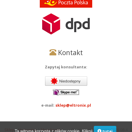
Kontakt
Zapytaj konsultanta:
e-mail:
sklep@eltronix.pl
Sklep
|
Hurtownia
|
Moje konto
|
Ostatnia aktualizacja: 2026-08-4
Ta witryna korzysta z plików cookie. Kliknij
,
tutaj