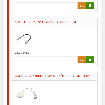
szt
ADAPTER USB"C"WT/GNIAZDO GN3.5 0.15M
25.99 zł/szt
szt
WYŁĄCZNIK PODBLATOWYDO TAŚM LED 12-24V UKRYTY,PRZYKLEJANY