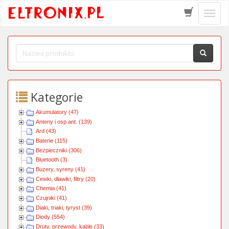
Schow
menu
Kategorie
Akumulatory (47)
Anteny i osp.ant. (139)
Ard (43)
Baterie (115)
Bezpieczniki (306)
Bluetooth (3)
Buzery, syreny (41)
Cewki, dławiki, filtry (20)
Chemia (41)
Czujniki (41)
Diaki, triaki, tyryst (39)
Diody (554)
Druty, przewody, kable (33)