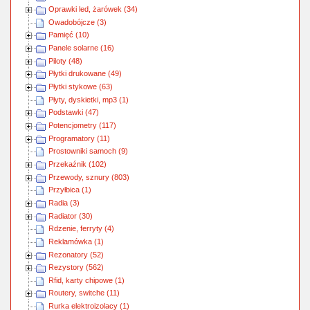
Oprawki led, żarówek (34)
Owadobójcze (3)
Pamięć (10)
Panele solarne (16)
Piloty (48)
Płytki drukowane (49)
Płytki stykowe (63)
Płyty, dyskietki, mp3 (1)
Podstawki (47)
Potencjometry (117)
Programatory (11)
Prostowniki samoch (9)
Przekaźnik (102)
Przewody, sznury (803)
Przyłbica (1)
Radia (3)
Radiator (30)
Rdzenie, ferryty (4)
Reklamówka (1)
Rezonatory (52)
Rezystory (562)
Rfid, karty chipowe (1)
Routery, switche (11)
Rurka elektroizolacy (1)