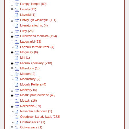
Lampy, lampki (80)
Latarki (13)
Liczniki (1)
Listwy, gn.wielostyk. (111)
Literatura techn. (4)
Lupy (23)
Lutownicza technika (194)
Ładowarki (33)
Łącznik termokurczl. (4)
Magnesy (6)
Mhl (1)
Miernik i pomiary (218)
Mikrofony (15)
Modem (2)
Modulatory (2)
Moduły Peltiera (4)
Monitory (5)
Mostki prostownicze (46)
Myszki (16)
Narzędzia (99)
Nasadka antenowa (1)
Obudowy, kanały kabl. (272)
Odstraszacze (1)
Odtwarzacz (1)