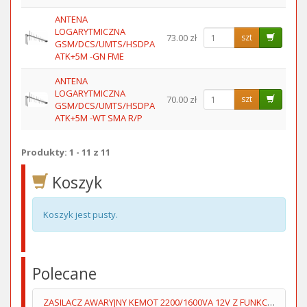
ANTENA
LOGARYTMICZNA
73.00 zł
szt
GSM/DCS/UMTS/HSDPA
ATK+5M -GN FME
ANTENA
LOGARYTMICZNA
70.00 zł
szt
GSM/DCS/UMTS/HSDPA
ATK+5M -WT SMA R/P
Produkty: 1 - 11 z 11
Koszyk
Koszyk jest pusty.
Polecane
ZASILACZ AWARYJNY KEMOT 2200/1600VA 12V Z FUNKCJĄ ŁADOWANIA