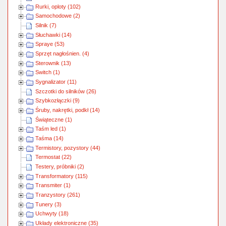
Rurki, oploty (102)
Samochodowe (2)
Silnik (7)
Słuchawki (14)
Spraye (53)
Sprzęt nagłośnien. (4)
Sterownik (13)
Switch (1)
Sygnalizator (11)
Szczotki do silników (26)
Szybkozłączki (9)
Śruby, nakrętki, podkł (14)
Świąteczne (1)
Taśm led (1)
Taśma (14)
Termistory, pozystory (44)
Termostat (22)
Testery, próbniki (2)
Transformatory (115)
Transmiter (1)
Tranzystory (261)
Tunery (3)
Uchwyty (18)
Układy elektroniczne (35)