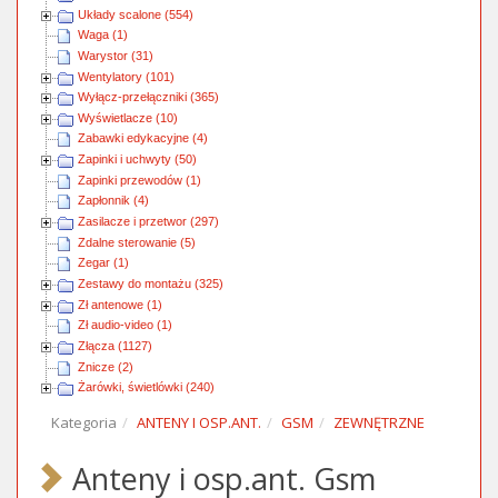
Układy scalone (554)
Waga (1)
Warystor (31)
Wentylatory (101)
Wyłącz-przełączniki (365)
Wyświetlacze (10)
Zabawki edykacyjne (4)
Zapinki i uchwyty (50)
Zapinki przewodów (1)
Zapłonnik (4)
Zasilacze i przetwor (297)
Zdalne sterowanie (5)
Zegar (1)
Zestawy do montażu (325)
Zł antenowe (1)
Zł audio-video (1)
Złącza (1127)
Znicze (2)
Żarówki, świetlówki (240)
Kategoria
ANTENY I OSP.ANT.
GSM
ZEWNĘTRZNE
Anteny i osp.ant. Gsm