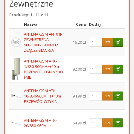
Zewnętrzne
Produkty: 1 - 11 z 11
Nazwa
Cena
Dodaj
Obraz
ANTENA GSM ANT01R
ZEWNĘTRZNA
16.20 zł
szt
900/1800/1900MHZ
ZŁĄCZE SMA R/A
ANTENA GSM ATK-
1/830-960MHz+10m
82.00 zł
szt
PRZEWÓDU GNIAZDO
FME
ANTENA GSM ATK-
10/850-960MHz+10m
94.99 zł
szt
PRZEWÓD-WTYK N
ANTENA GSM ATK-
64.99 zł
szt
20/850-960MHz