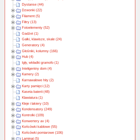
Dystanse (44)
Dzwonki (22)
Filament (5)
Filtry (13)
Fotoelementy (52)
Gadżet (1)
Gałki, klawisze, skale (24)
Generatory (4)
Głośniki, kolumny (166)
Hub (4)
Igły, wkładki gramofo (1)
Inteligentny dom (4)
Kamery (2)
Karnawałowe hity (2)
Karty pamięci (12)
Kaseta baterii (48)
Klawiatura (1)
Kleje i lakiery (10)
Kondensatory (249)
Kontrolki (109)
Konwertery av (4)
Końcówki kablowe (55)
Końcówki pomiarowe (106)
Laminat (5)