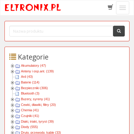
Schow
menu
Kategorie
Akumulatory (47)
Anteny i osp.ant. (139)
Ard (43)
Baterie (114)
Bezpieczniki (306)
Bluetooth (3)
Buzery, syreny (41)
Cewki, dławiki, filtry (20)
Chemia (41)
Czujniki (41)
Diaki, triaki, tyryst (39)
Diody (555)
Druty, przewody, kable (33)