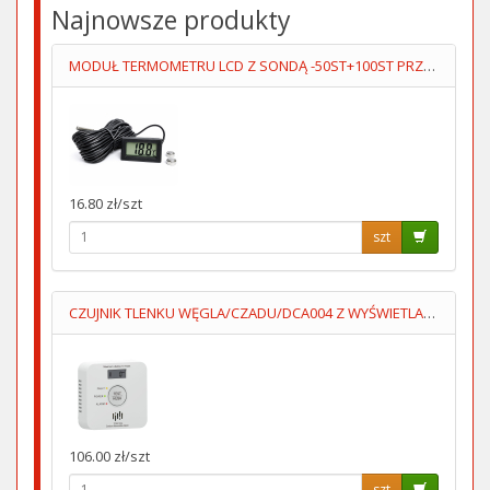
Najnowsze produkty
MODUŁ TERMOMETRU LCD Z SONDĄ -50ST+100ST PRZEWÓD 5M
16.80 zł/szt
szt
CZUJNIK TLENKU WĘGLA/CZADU/DCA004 Z WYŚWIETLACZEM 2XAA LUMIO
106.00 zł/szt
szt