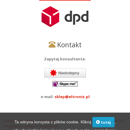
Kontakt
Zapytaj konsultanta:
e-mail:
sklep@eltronix.pl
Sklep
|
Hurtownia
|
Moje konto
|
Ostatnia aktualizacja: 2026-08-7
Ta witryna korzysta z plików cookie. Kliknij
,
tutaj
Regulamin sklepu
|
Regulamin