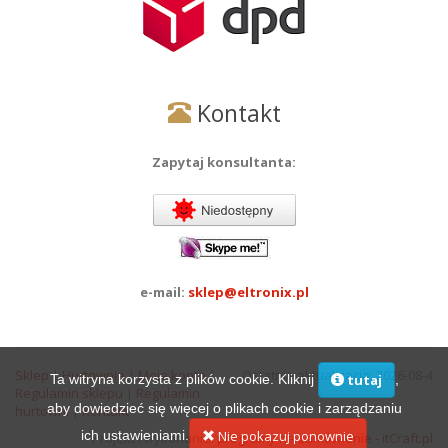
Kontakt
Zapytaj konsultanta:
e-mail:
sklep@eltronix.pl
Sklep
|
Hurtownia
|
Moje konto
|
Ostatnia aktualizacja: 2026-08-4
Ta witryna korzysta z plików cookie. Kliknij
,
tutaj
Regulamin sklepu
|
Regulamin
aby dowiedzieć się więcej o plikach cookie i zarządzaniu
hurtowni
|
Kontakt
ich ustawieniami.
Nie pokazuj ponownie
Projekt i wykonanie:
programy na zamówienie - itCraft.pl