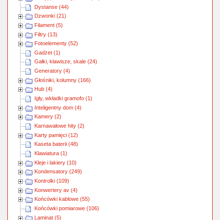
Dystanse (44)
Dzwonki (21)
Filament (5)
Filtry (13)
Fotoelementy (52)
Gadżet (1)
Gałki, klawisze, skale (24)
Generatory (4)
Głośniki, kolumny (166)
Hub (4)
Igły, wkładki gramofo (1)
Inteligentny dom (4)
Kamery (2)
Karnawałowe hity (2)
Karty pamięci (12)
Kaseta baterii (48)
Klawiatura (1)
Kleje i lakiery (10)
Kondensatory (249)
Kontrolki (109)
Konwertery av (4)
Końcówki kablowe (55)
Końcówki pomiarowe (106)
Laminat (5)