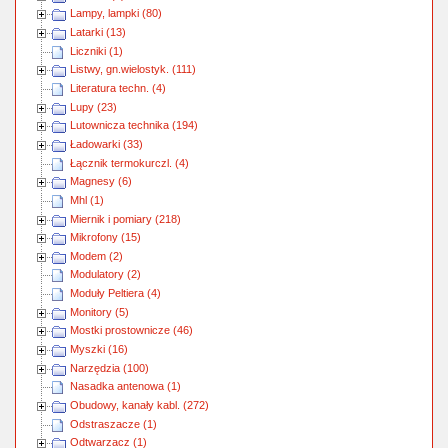
Lampy, lampki (80)
Latarki (13)
Liczniki (1)
Listwy, gn.wielostyk. (111)
Literatura techn. (4)
Lupy (23)
Lutownicza technika (194)
Ładowarki (33)
Łącznik termokurczl. (4)
Magnesy (6)
Mhl (1)
Miernik i pomiary (218)
Mikrofony (15)
Modem (2)
Modulatory (2)
Moduły Peltiera (4)
Monitory (5)
Mostki prostownicze (46)
Myszki (16)
Narzędzia (100)
Nasadka antenowa (1)
Obudowy, kanały kabl. (272)
Odstraszacze (1)
Odtwarzacz (1)