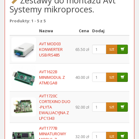
Zestawy do montażu Avt
Systemy mikroproces.
Produkty: 1 - 5 z 5
Nazwa
Cena
Dodaj
Obraz
AVT MOD03
KONWERTER
65.50 zł
szt
USB/RS485
AVT1622B
MINIMODUŁ Z
40.00 zł
szt
ATMEGA8
AVT1720C
CORTEXINO DUO
-PŁYTA
92.00 zł
szt
EWALUACYJNA Z
LPC1343
AVT1777B
MINIATUROWY
32.00 zł
szt