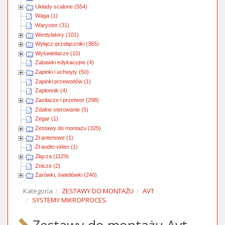
Układy scalone (554)
Waga (1)
Warystor (31)
Wentylatory (101)
Wyłącz-przełączniki (365)
Wyświetlacze (10)
Zabawki edykacyjne (4)
Zapinki i uchwyty (50)
Zapinki przewodów (1)
Zapłonnik (4)
Zasilacze i przetwor (298)
Zdalne sterowanie (5)
Zegar (1)
Zestawy do montażu (325)
Zł antenowe (1)
Zł audio-video (1)
Złącza (1129)
Znicze (2)
Żarówki, świetlówki (240)
Kategoria
ZESTAWY DO MONTAŻU
AVT
SYSTEMY MIKROPROCES.