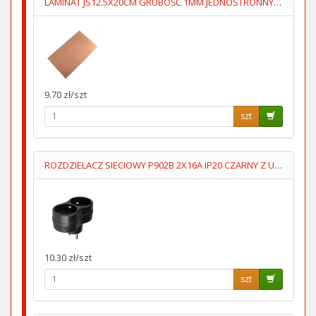
LAMINAT JS12.5X20CM GRUBOŚĆ 1MM JEDNOSTRONNY 70um
9.70 zł/szt
szt
ROZDZIELACZ SIECIOWY P902B 2X16A IP20 CZARNY Z UZIOMEM
10.30 zł/szt
szt