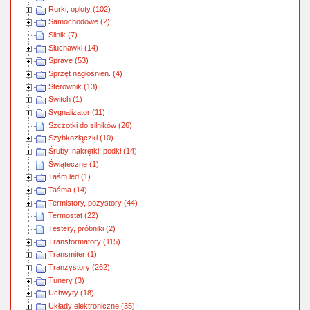
Rurki, oploty (102)
Samochodowe (2)
Silnik (7)
Słuchawki (14)
Spraye (53)
Sprzęt nagłośnien. (4)
Sterownik (13)
Switch (1)
Sygnalizator (11)
Szczotki do silników (26)
Szybkozłączki (10)
Śruby, nakrętki, podkł (14)
Świąteczne (1)
Taśm led (1)
Taśma (14)
Termistory, pozystory (44)
Termostat (22)
Testery, próbniki (2)
Transformatory (115)
Transmiter (1)
Tranzystory (262)
Tunery (3)
Uchwyty (18)
Układy elektroniczne (35)