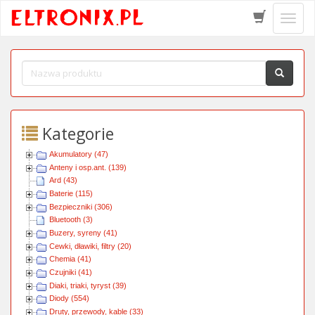
Schow
menu
Kategorie
Akumulatory (47)
Anteny i osp.ant. (139)
Ard (43)
Baterie (115)
Bezpieczniki (306)
Bluetooth (3)
Buzery, syreny (41)
Cewki, dławiki, filtry (20)
Chemia (41)
Czujniki (41)
Diaki, triaki, tyryst (39)
Diody (554)
Druty, przewody, kable (33)