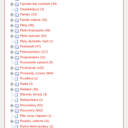
Oprawki led, żarówek (34)
Owadobójcze (3)
Pamięć (10)
Panele solarne (16)
Piloty (48)
Płytki drukowane (49)
Płytki stykowe (63)
Płyty, dyskietki, mp3 (1)
Podstawki (47)
Potencjometry (117)
Programatory (11)
Prostowniki samoch (9)
Przekaźnik (102)
Przewody, sznury (804)
Przyłbica (1)
Radia (3)
Radiator (30)
Rdzenie, ferryty (4)
Reklamówka (1)
Rezonatory (52)
Rezystory (562)
Rfid, karty chipowe (1)
Routery, switche (11)
Rurka elektroizolacy (1)