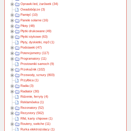
Oprawki led, żarówek (34)
Owadobójcze (3)
Pamięć (10)
Panele solarne (16)
Piloty (48)
Płytki drukowane (49)
Płytki stykowe (63)
Płyty, dyskietki, mp3 (1)
Podstawki (47)
Potencjometry (117)
Programatory (11)
Prostowniki samoch (9)
Przekaźnik (102)
Przewody, sznury (803)
Przyłbica (1)
Radia (3)
Radiator (30)
Rdzenie, ferryty (4)
Reklamówka (1)
Rezonatory (52)
Rezystory (562)
Rfid, karty chipowe (1)
Routery, switche (11)
Rurka elektroizolacy (1)