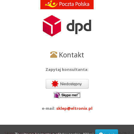
Kontakt
Zapytaj konsultanta:
e-mail:
sklep@eltronix.pl
Sklep
|
Hurtownia
|
Moje konto
|
Ostatnia aktualizacja: 2026-08-7