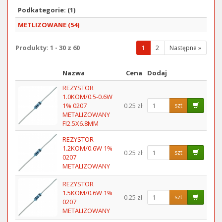
Podkategorie: (1)
METLIZOWANE (54)
Produkty: 1 - 30 z 60
(wybrana
1
2
Następne »
strona)
Nazwa
Cena
Dodaj
Obraz
REZYSTOR
1.0KOM/0.5-0.6W
1% 0207
0.25 zł
szt
METALIZOWANY
FI2.5X6.8MM
REZYSTOR
1.2KOM/0.6W 1%
0.25 zł
szt
0207
METALIZOWANY
REZYSTOR
1.5KOM/0.6W 1%
0.25 zł
szt
0207
METALIZOWANY