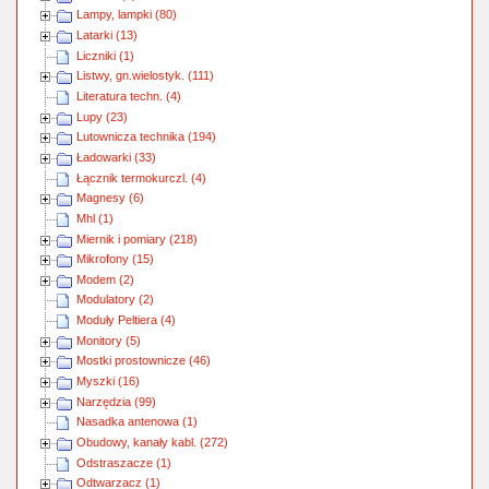
Lampy, lampki (80)
Latarki (13)
Liczniki (1)
Listwy, gn.wielostyk. (111)
Literatura techn. (4)
Lupy (23)
Lutownicza technika (194)
Ładowarki (33)
Łącznik termokurczl. (4)
Magnesy (6)
Mhl (1)
Miernik i pomiary (218)
Mikrofony (15)
Modem (2)
Modulatory (2)
Moduły Peltiera (4)
Monitory (5)
Mostki prostownicze (46)
Myszki (16)
Narzędzia (99)
Nasadka antenowa (1)
Obudowy, kanały kabl. (272)
Odstraszacze (1)
Odtwarzacz (1)