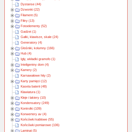
Dystanse (44)
Dzwonki (22)
Filament (5)
Filtry (13)
Fotoelementy (52)
Gadżet (1)
Gałki, klawisze, skale (24)
Generatory (4)
Głośniki, kolumny (166)
Hub (4)
Igły, wkładki gramofo (1)
Inteligentny dom (4)
Kamery (2)
Karnawałowe hity (2)
Karty pamięci (12)
Kaseta baterii (48)
Klawiatura (1)
Kleje i lakiery (10)
Kondensatory (249)
Kontrolki (109)
Konwertery av (4)
Końcówki kablowe (55)
Końcówki pomiarowe (106)
Laminat (5)