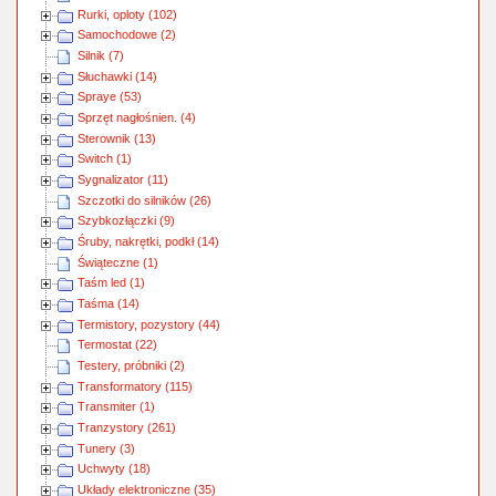
Rurki, oploty (102)
Samochodowe (2)
Silnik (7)
Słuchawki (14)
Spraye (53)
Sprzęt nagłośnien. (4)
Sterownik (13)
Switch (1)
Sygnalizator (11)
Szczotki do silników (26)
Szybkozłączki (9)
Śruby, nakrętki, podkł (14)
Świąteczne (1)
Taśm led (1)
Taśma (14)
Termistory, pozystory (44)
Termostat (22)
Testery, próbniki (2)
Transformatory (115)
Transmiter (1)
Tranzystory (261)
Tunery (3)
Uchwyty (18)
Układy elektroniczne (35)