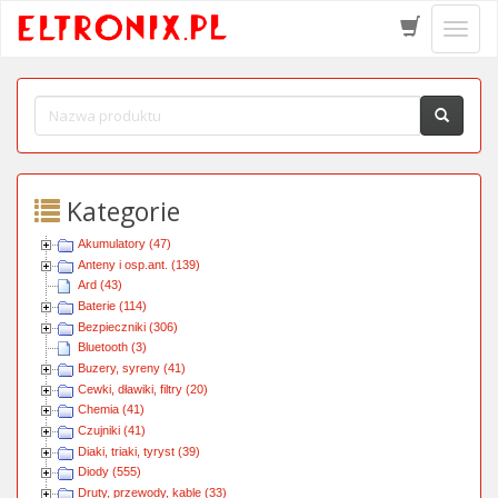
Schow
menu
Kategorie
Akumulatory (47)
Anteny i osp.ant. (139)
Ard (43)
Baterie (114)
Bezpieczniki (306)
Bluetooth (3)
Buzery, syreny (41)
Cewki, dławiki, filtry (20)
Chemia (41)
Czujniki (41)
Diaki, triaki, tyryst (39)
Diody (555)
Druty, przewody, kable (33)