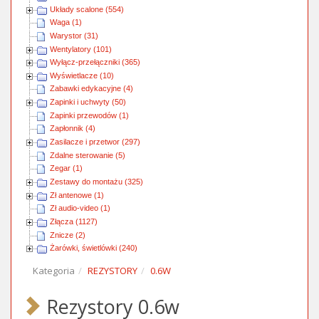
Układy scalone (554)
Waga (1)
Warystor (31)
Wentylatory (101)
Wyłącz-przełączniki (365)
Wyświetlacze (10)
Zabawki edykacyjne (4)
Zapinki i uchwyty (50)
Zapinki przewodów (1)
Zapłonnik (4)
Zasilacze i przetwor (297)
Zdalne sterowanie (5)
Zegar (1)
Zestawy do montażu (325)
Zł antenowe (1)
Zł audio-video (1)
Złącza (1127)
Znicze (2)
Żarówki, świetlówki (240)
Kategoria
REZYSTORY
0.6W
Rezystory 0.6w