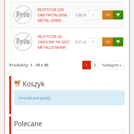
REZYSTOR 220
OM/1W 5% 0309
1.00 zł
szt
METAL OXIDE
REZYSTOR 24
OM/0.6W 1% 0207
0.31 zł
szt
METALIZOWANY
Produkty: 1 - 30 z 60
(wybrana
1
2
Następne »
strona)
Koszyk
Koszyk jest pusty.
Polecane