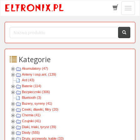
Schow
menu
Kategorie
Akumulatory (47)
Anteny i osp.ant. (139)
Ard (43)
Baterie (114)
Bezpieczniki (306)
Bluetooth (3)
Buzery, syreny (41)
Cewki, dławiki, filtry (20)
Chemia (41)
Czujniki (41)
Diaki, triaki, tyryst (39)
Diody (555)
Druty, przewody, kable (33)