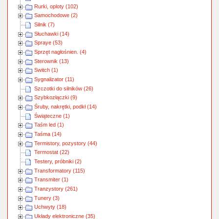
Rurki, oploty (102)
Samochodowe (2)
Silnik (7)
Słuchawki (14)
Spraye (53)
Sprzęt nagłośnien. (4)
Sterownik (13)
Switch (1)
Sygnalizator (11)
Szczotki do silników (26)
Szybkozłączki (9)
Śruby, nakrętki, podkł (14)
Świąteczne (1)
Taśm led (1)
Taśma (14)
Termistory, pozystory (44)
Termostat (22)
Testery, próbniki (2)
Transformatory (115)
Transmiter (1)
Tranzystory (261)
Tunery (3)
Uchwyty (18)
Układy elektroniczne (35)