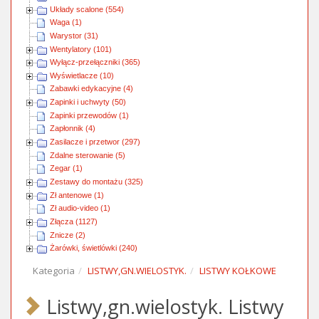
Układy scalone (554)
Waga (1)
Warystor (31)
Wentylatory (101)
Wyłącz-przełączniki (365)
Wyświetlacze (10)
Zabawki edykacyjne (4)
Zapinki i uchwyty (50)
Zapinki przewodów (1)
Zapłonnik (4)
Zasilacze i przetwor (297)
Zdalne sterowanie (5)
Zegar (1)
Zestawy do montażu (325)
Zł antenowe (1)
Zł audio-video (1)
Złącza (1127)
Znicze (2)
Żarówki, świetlówki (240)
Kategoria
LISTWY,GN.WIELOSTYK.
LISTWY KOŁKOWE
Listwy,gn.wielostyk. Listwy