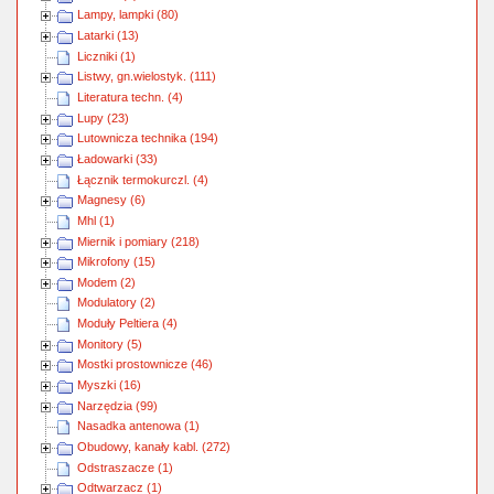
Lampy, lampki (80)
Latarki (13)
Liczniki (1)
Listwy, gn.wielostyk. (111)
Literatura techn. (4)
Lupy (23)
Lutownicza technika (194)
Ładowarki (33)
Łącznik termokurczl. (4)
Magnesy (6)
Mhl (1)
Miernik i pomiary (218)
Mikrofony (15)
Modem (2)
Modulatory (2)
Moduły Peltiera (4)
Monitory (5)
Mostki prostownicze (46)
Myszki (16)
Narzędzia (99)
Nasadka antenowa (1)
Obudowy, kanały kabl. (272)
Odstraszacze (1)
Odtwarzacz (1)