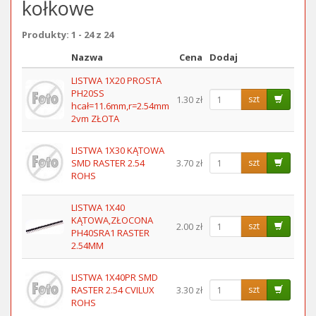
kołkowe
Produkty: 1 - 24 z 24
Nazwa
Cena
Dodaj
Obraz
LISTWA 1X20 PROSTA
PH20SS
1.30 zł
szt
hcał=11.6mm,r=2.54mm
2vm ZŁOTA
LISTWA 1X30 KĄTOWA
SMD RASTER 2.54
3.70 zł
szt
ROHS
LISTWA 1X40
KĄTOWA,ZŁOCONA
2.00 zł
szt
PH40SRA1 RASTER
2.54MM
LISTWA 1X40PR SMD
RASTER 2.54 CVILUX
3.30 zł
szt
ROHS