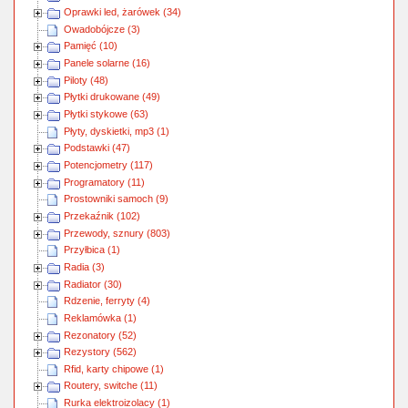
Oprawki led, żarówek (34)
Owadobójcze (3)
Pamięć (10)
Panele solarne (16)
Piloty (48)
Płytki drukowane (49)
Płytki stykowe (63)
Płyty, dyskietki, mp3 (1)
Podstawki (47)
Potencjometry (117)
Programatory (11)
Prostowniki samoch (9)
Przekaźnik (102)
Przewody, sznury (803)
Przyłbica (1)
Radia (3)
Radiator (30)
Rdzenie, ferryty (4)
Reklamówka (1)
Rezonatory (52)
Rezystory (562)
Rfid, karty chipowe (1)
Routery, switche (11)
Rurka elektroizolacy (1)