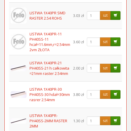
LISTWA 1X40PR SMD
3.03 zł
szt
RASTER 2.54 ROHS
LISTWA 1X40PR-11
PH40SS-11
3.60 zł
szt
hcał=11.6mm,r=2.54mm
2vm ZŁOTA
LISTWA 1X40PR-21
PH40SS-21 h całkowita
2.00 zł
szt
=21mm raster 2.54mm
LISTWA 1X40PR-30
PH40SS-30 hdał=30mm
3.80 zł
szt
rasrer 2.54mm
LISTWA 1X40PR-
PH40SS-2MM RASTER
1.30 zł
szt
2MM