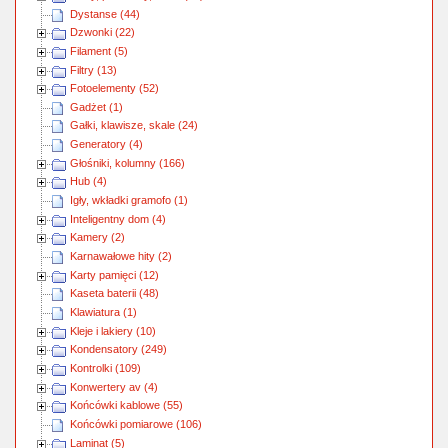
Dystanse (44)
Dzwonki (22)
Filament (5)
Filtry (13)
Fotoelementy (52)
Gadżet (1)
Gałki, klawisze, skale (24)
Generatory (4)
Głośniki, kolumny (166)
Hub (4)
Igły, wkładki gramofo (1)
Inteligentny dom (4)
Kamery (2)
Karnawałowe hity (2)
Karty pamięci (12)
Kaseta baterii (48)
Klawiatura (1)
Kleje i lakiery (10)
Kondensatory (249)
Kontrolki (109)
Konwertery av (4)
Końcówki kablowe (55)
Końcówki pomiarowe (106)
Laminat (5)