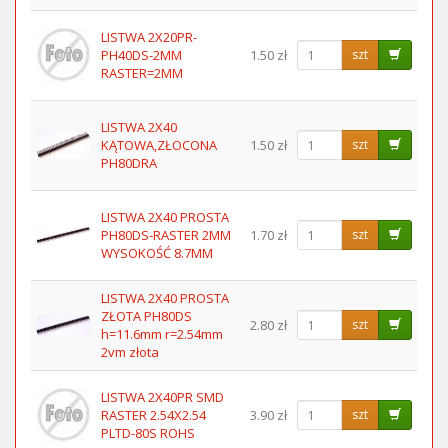
LISTWA 2X20PR-
PH40DS-2MM
1.50 zł
szt
RASTER=2MM
LISTWA 2X40
KĄTOWA,ZŁOCONA
1.50 zł
szt
PH80DRA
LISTWA 2X40 PROSTA
PH80DS-RASTER 2MM
1.70 zł
szt
WYSOKOŚĆ 8.7MM
LISTWA 2X40 PROSTA
ZŁOTA PH80DS
2.80 zł
szt
h=11.6mm r=2.54mm
2vm złota
LISTWA 2X40PR SMD
RASTER 2.54X2.54
3.90 zł
szt
PLTD-80S ROHS