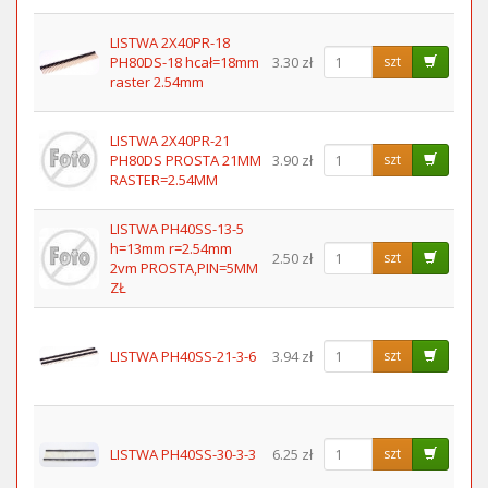
LISTWA 2X40PR-18
PH80DS-18 hcał=18mm
3.30 zł
szt
raster 2.54mm
LISTWA 2X40PR-21
PH80DS PROSTA 21MM
3.90 zł
szt
RASTER=2.54MM
LISTWA PH40SS-13-5
h=13mm r=2.54mm
2.50 zł
szt
2vm PROSTA,PIN=5MM
ZŁ
LISTWA PH40SS-21-3-6
3.94 zł
szt
LISTWA PH40SS-30-3-3
6.25 zł
szt