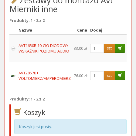
Zestawy do montażu Avt
Mierniki inne
Produkty: 1 - 2 z 2
Nazwa
Cena
Dodaj
Obraz
AVT1650B 10-CIO DIODOWY
33.00 zł
szt
WSKAŻNIK POZIOMU AUDIO
AVT2857B+
76.00 zł
szt
VOLTOMIERZ/AMPEROMIERZ
Produkty: 1 - 2 z 2
Koszyk
Koszyk jest pusty.