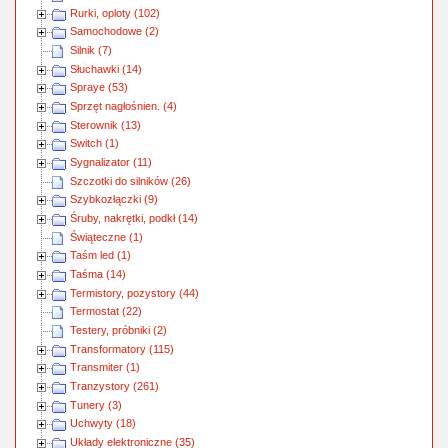
Rurki, oploty (102)
Samochodowe (2)
Silnik (7)
Słuchawki (14)
Spraye (53)
Sprzęt nagłośnien. (4)
Sterownik (13)
Switch (1)
Sygnalizator (11)
Szczotki do silników (26)
Szybkozłączki (9)
Śruby, nakrętki, podkł (14)
Świąteczne (1)
Taśm led (1)
Taśma (14)
Termistory, pozystory (44)
Termostat (22)
Testery, próbniki (2)
Transformatory (115)
Transmiter (1)
Tranzystory (261)
Tunery (3)
Uchwyty (18)
Układy elektroniczne (35)