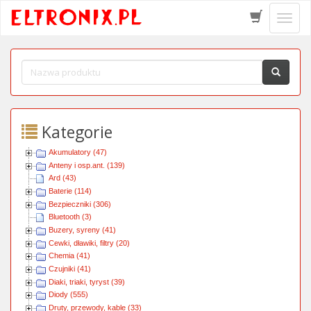
Schow
menu
Kategorie
Akumulatory (47)
Anteny i osp.ant. (139)
Ard (43)
Baterie (114)
Bezpieczniki (306)
Bluetooth (3)
Buzery, syreny (41)
Cewki, dławiki, filtry (20)
Chemia (41)
Czujniki (41)
Diaki, triaki, tyryst (39)
Diody (555)
Druty, przewody, kable (33)