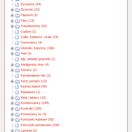
Dystanse (44)
Dzwonki (22)
Filament (5)
Filtry (13)
Fotoelementy (52)
Gadżet (1)
Gałki, klawisze, skale (24)
Generatory (4)
Głośniki, kolumny (166)
Hub (4)
Igły, wkładki gramofo (1)
Inteligentny dom (4)
Kamery (2)
Karnawałowe hity (2)
Karty pamięci (12)
Kaseta baterii (48)
Klawiatura (1)
Kleje i lakiery (10)
Kondensatory (249)
Kontrolki (109)
Konwertery av (4)
Końcówki kablowe (55)
Końcówki pomiarowe (106)
Laminat (5)