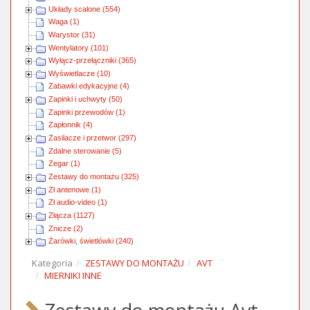
Układy scalone (554)
Waga (1)
Warystor (31)
Wentylatory (101)
Wyłącz-przełączniki (365)
Wyświetlacze (10)
Zabawki edykacyjne (4)
Zapinki i uchwyty (50)
Zapinki przewodów (1)
Zapłonnik (4)
Zasilacze i przetwor (297)
Zdalne sterowanie (5)
Zegar (1)
Zestawy do montażu (325)
Zł antenowe (1)
Zł audio-video (1)
Złącza (1127)
Znicze (2)
Żarówki, świetlówki (240)
Kategoria
ZESTAWY DO MONTAŻU
AVT
MIERNIKI INNE