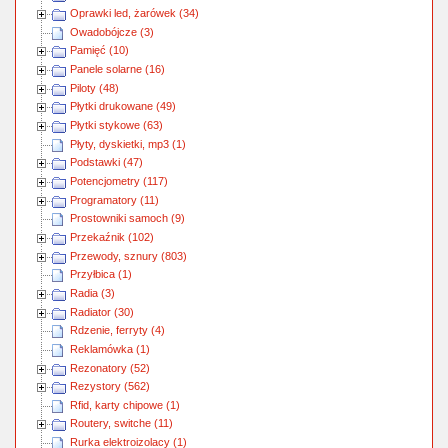
Oprawki led, żarówek (34)
Owadobójcze (3)
Pamięć (10)
Panele solarne (16)
Piloty (48)
Płytki drukowane (49)
Płytki stykowe (63)
Płyty, dyskietki, mp3 (1)
Podstawki (47)
Potencjometry (117)
Programatory (11)
Prostowniki samoch (9)
Przekaźnik (102)
Przewody, sznury (803)
Przyłbica (1)
Radia (3)
Radiator (30)
Rdzenie, ferryty (4)
Reklamówka (1)
Rezonatory (52)
Rezystory (562)
Rfid, karty chipowe (1)
Routery, switche (11)
Rurka elektroizolacy (1)