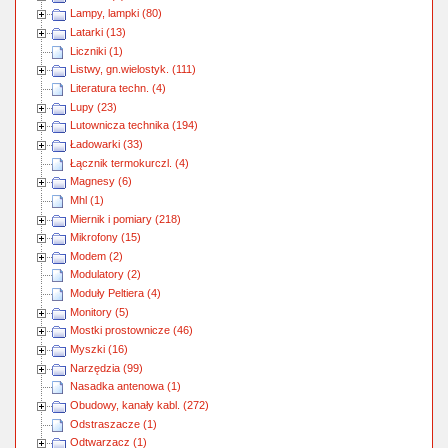
Lampy, lampki (80)
Latarki (13)
Liczniki (1)
Listwy, gn.wielostyk. (111)
Literatura techn. (4)
Lupy (23)
Lutownicza technika (194)
Ładowarki (33)
Łącznik termokurczl. (4)
Magnesy (6)
Mhl (1)
Miernik i pomiary (218)
Mikrofony (15)
Modem (2)
Modulatory (2)
Moduły Peltiera (4)
Monitory (5)
Mostki prostownicze (46)
Myszki (16)
Narzędzia (99)
Nasadka antenowa (1)
Obudowy, kanały kabl. (272)
Odstraszacze (1)
Odtwarzacz (1)