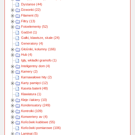
Dystanse (44)
Dzwonki (22)
Filament (5)
Filtry (13)
Fotoelementy (52)
Gadżet (1)
Gałki, klawisze, skale (24)
Generatory (4)
Głośniki, kolumny (166)
Hub (4)
Igły, wkładki gramofo (1)
Inteligentny dom (4)
Kamery (2)
Karnawałowe hity (2)
Karty pamięci (12)
Kaseta baterii (48)
Klawiatura (1)
Kleje i lakiery (10)
Kondensatory (249)
Kontrolki (109)
Konwertery av (4)
Końcówki kablowe (55)
Końcówki pomiarowe (106)
Laminat (5)