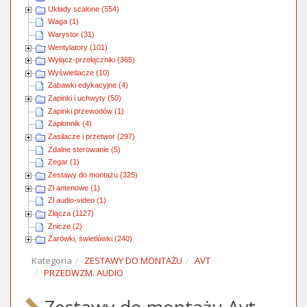
Układy scalone (554)
Waga (1)
Warystor (31)
Wentylatory (101)
Wyłącz-przełączniki (365)
Wyświetlacze (10)
Zabawki edykacyjne (4)
Zapinki i uchwyty (50)
Zapinki przewodów (1)
Zapłonnik (4)
Zasilacze i przetwor (297)
Zdalne sterowanie (5)
Zegar (1)
Zestawy do montażu (325)
Zł antenowe (1)
Zł audio-video (1)
Złącza (1127)
Znicze (2)
Żarówki, świetlówki (240)
Kategoria
ZESTAWY DO MONTAŻU
AVT
PRZEDWZM. AUDIO