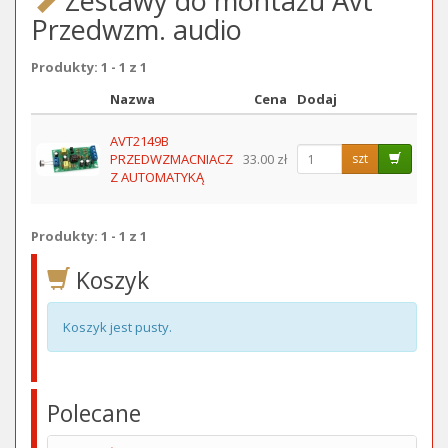
Zestawy do montażu Avt
Przedwzm. audio
Produkty: 1 - 1 z 1
Nazwa
Cena
Dodaj
Obraz
AVT2149B
PRZEDWZMACNIACZ
33.00 zł
szt
Z AUTOMATYKĄ
Produkty: 1 - 1 z 1
Koszyk
Koszyk jest pusty.
Polecane