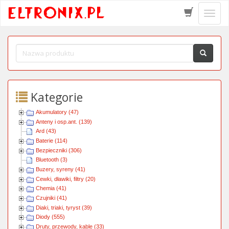
Schow
menu
Kategorie
Akumulatory (47)
Anteny i osp.ant. (139)
Ard (43)
Baterie (114)
Bezpieczniki (306)
Bluetooth (3)
Buzery, syreny (41)
Cewki, dławiki, filtry (20)
Chemia (41)
Czujniki (41)
Diaki, triaki, tyryst (39)
Diody (555)
Druty, przewody, kable (33)