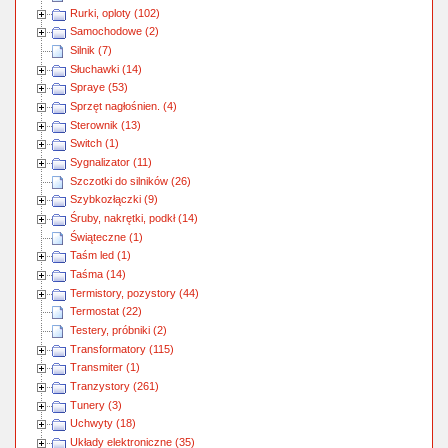
Rurki, oploty (102)
Samochodowe (2)
Silnik (7)
Słuchawki (14)
Spraye (53)
Sprzęt nagłośnien. (4)
Sterownik (13)
Switch (1)
Sygnalizator (11)
Szczotki do silników (26)
Szybkozłączki (9)
Śruby, nakrętki, podkł (14)
Świąteczne (1)
Taśm led (1)
Taśma (14)
Termistory, pozystory (44)
Termostat (22)
Testery, próbniki (2)
Transformatory (115)
Transmiter (1)
Tranzystory (261)
Tunery (3)
Uchwyty (18)
Układy elektroniczne (35)