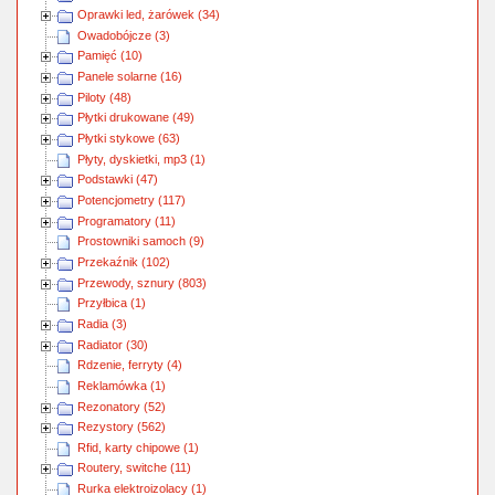
Oprawki led, żarówek (34)
Owadobójcze (3)
Pamięć (10)
Panele solarne (16)
Piloty (48)
Płytki drukowane (49)
Płytki stykowe (63)
Płyty, dyskietki, mp3 (1)
Podstawki (47)
Potencjometry (117)
Programatory (11)
Prostowniki samoch (9)
Przekaźnik (102)
Przewody, sznury (803)
Przyłbica (1)
Radia (3)
Radiator (30)
Rdzenie, ferryty (4)
Reklamówka (1)
Rezonatory (52)
Rezystory (562)
Rfid, karty chipowe (1)
Routery, switche (11)
Rurka elektroizolacy (1)