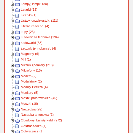
Lampy, lampki (80)
Latarki (13)
Liczniki (1)
Listwy, gn.wielostyk. (111)
Literatura techn. (4)
Lupy (23)
Lutownicza technika (194)
Ładowarki (33)
Łącznik termokurczl. (4)
Magnesy (6)
Mhl (1)
Miernik i pomiary (218)
Mikrofony (15)
Modem (2)
Modulatory (2)
Moduły Peltiera (4)
Monitory (5)
Mostki prostownicze (46)
Myszki (16)
Narzędzia (99)
Nasadka antenowa (1)
Obudowy, kanały kabl. (272)
Odstraszacze (1)
Odtwarzacz (1)