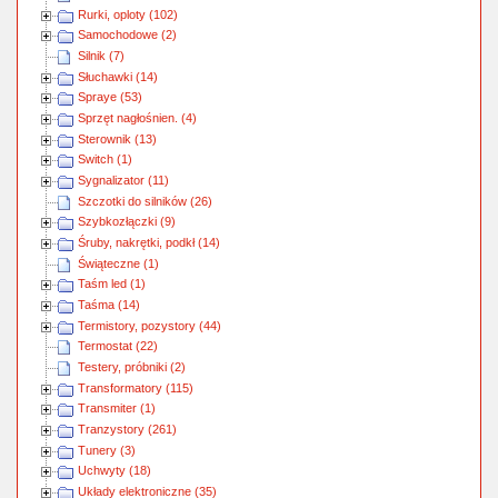
Rurki, oploty (102)
Samochodowe (2)
Silnik (7)
Słuchawki (14)
Spraye (53)
Sprzęt nagłośnien. (4)
Sterownik (13)
Switch (1)
Sygnalizator (11)
Szczotki do silników (26)
Szybkozłączki (9)
Śruby, nakrętki, podkł (14)
Świąteczne (1)
Taśm led (1)
Taśma (14)
Termistory, pozystory (44)
Termostat (22)
Testery, próbniki (2)
Transformatory (115)
Transmiter (1)
Tranzystory (261)
Tunery (3)
Uchwyty (18)
Układy elektroniczne (35)