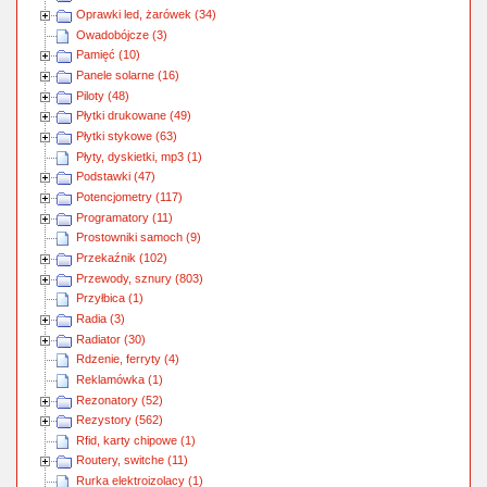
Oprawki led, żarówek (34)
Owadobójcze (3)
Pamięć (10)
Panele solarne (16)
Piloty (48)
Płytki drukowane (49)
Płytki stykowe (63)
Płyty, dyskietki, mp3 (1)
Podstawki (47)
Potencjometry (117)
Programatory (11)
Prostowniki samoch (9)
Przekaźnik (102)
Przewody, sznury (803)
Przyłbica (1)
Radia (3)
Radiator (30)
Rdzenie, ferryty (4)
Reklamówka (1)
Rezonatory (52)
Rezystory (562)
Rfid, karty chipowe (1)
Routery, switche (11)
Rurka elektroizolacy (1)