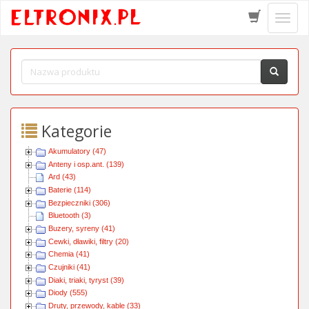
Schow
menu
Kategorie
Akumulatory (47)
Anteny i osp.ant. (139)
Ard (43)
Baterie (114)
Bezpieczniki (306)
Bluetooth (3)
Buzery, syreny (41)
Cewki, dławiki, filtry (20)
Chemia (41)
Czujniki (41)
Diaki, triaki, tyryst (39)
Diody (555)
Druty, przewody, kable (33)