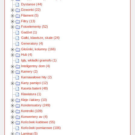
Dystanse (44)
Dzwonki (22)
Filament (5)
Filtry (13)
Fotoelementy (52)
Gadżet (1)
Gałki, klawisze, skale (24)
Generatory (4)
Głośniki, kolumny (166)
Hub (4)
Igły, wkładki gramofo (1)
Inteligentny dom (4)
Kamery (2)
Karnawałowe hity (2)
Karty pamięci (12)
Kaseta baterii (48)
Klawiatura (1)
Kleje i lakiery (10)
Kondensatory (249)
Kontrolki (109)
Konwertery av (4)
Końcówki kablowe (55)
Końcówki pomiarowe (106)
Laminat (5)