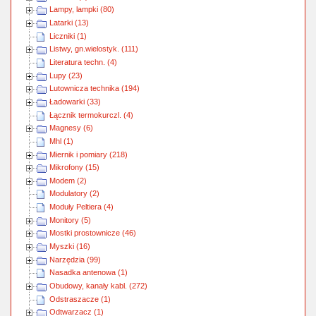
Lampy, lampki (80)
Latarki (13)
Liczniki (1)
Listwy, gn.wielostyk. (111)
Literatura techn. (4)
Lupy (23)
Lutownicza technika (194)
Ładowarki (33)
Łącznik termokurczl. (4)
Magnesy (6)
Mhl (1)
Miernik i pomiary (218)
Mikrofony (15)
Modem (2)
Modulatory (2)
Moduły Peltiera (4)
Monitory (5)
Mostki prostownicze (46)
Myszki (16)
Narzędzia (99)
Nasadka antenowa (1)
Obudowy, kanały kabl. (272)
Odstraszacze (1)
Odtwarzacz (1)