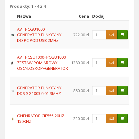
Produkty: 1 - 4 z 4
Nazwa
Cena
Dodaj
Obraz
AVT PCGU1000
GENERATOR FUNKCYJNY
722.00 zł
szt
DO PC POD USB 2MHz
AVT PCSU1000+PCGU1000
ZESTAW POMIAROWY
1280.00 zł
szt
OSCYLOSKOP+GENERATOR
GENERATOR FUNKCYJNY
860.00 zł
szt
DDS SG1003 0.01-3MHZ
GNENRATOR CIE555 20HZ-
220.00 zł
szt
150KHZ