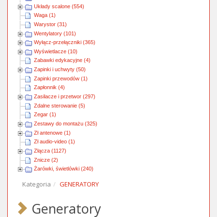
Układy scalone (554)
Waga (1)
Warystor (31)
Wentylatory (101)
Wyłącz-przełączniki (365)
Wyświetlacze (10)
Zabawki edykacyjne (4)
Zapinki i uchwyty (50)
Zapinki przewodów (1)
Zapłonnik (4)
Zasilacze i przetwor (297)
Zdalne sterowanie (5)
Zegar (1)
Zestawy do montażu (325)
Zł antenowe (1)
Zł audio-video (1)
Złącza (1127)
Znicze (2)
Żarówki, świetlówki (240)
Kategoria
GENERATORY
Generatory