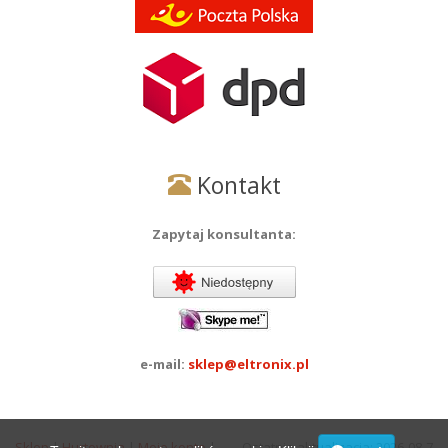
Kontakt
Zapytaj konsultanta:
e-mail:
sklep@eltronix.pl
Sklep
|
Hurtownia
|
Moje konto
|
Ostatnia aktualizacja: 2026-08-7