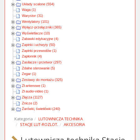
Układy scalone (554)
Waga (1)
Warystor (31)
Wentylatory (101)
Wyłącz-przełączniki (365)
Wyświetlacze (10)
Zabawki edykacyjne (4)
Zapinki i uchwyty (50)
Zapinki przewodów (1)
Zapłonnik (4)
Zasilacze i przetwor (297)
Zdalne sterowanie (5)
Zegar (1)
Zestawy do montażu (325)
Zł antenowe (1)
Zł audio-video (1)
Złącza (1127)
Znicze (2)
Żarówki, świetlówki (240)
Kategoria
LUTOWNICZA TECHNIKA
STACJE LUT-ROZLOT.
AKCESORIA