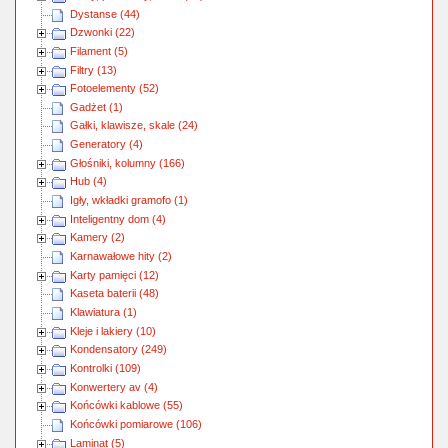
Dystanse (44)
Dzwonki (22)
Filament (5)
Filtry (13)
Fotoelementy (52)
Gadżet (1)
Gałki, klawisze, skale (24)
Generatory (4)
Głośniki, kolumny (166)
Hub (4)
Igły, wkładki gramofo (1)
Inteligentny dom (4)
Kamery (2)
Karnawałowe hity (2)
Karty pamięci (12)
Kaseta baterii (48)
Klawiatura (1)
Kleje i lakiery (10)
Kondensatory (249)
Kontrolki (109)
Konwertery av (4)
Końcówki kablowe (55)
Końcówki pomiarowe (106)
Laminat (5)