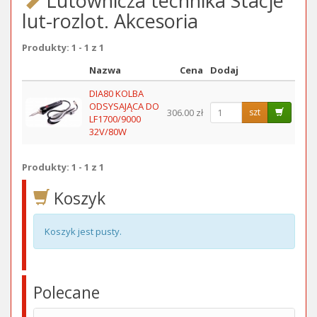
Lutownicza technika Stacje
lut-rozlot. Akcesoria
Produkty: 1 - 1 z 1
Nazwa
Cena
Dodaj
Obraz
DIA80 KOLBA
ODSYSAJĄCA DO
306.00 zł
szt
LF1700/9000
32V/80W
Produkty: 1 - 1 z 1
Koszyk
Koszyk jest pusty.
Polecane