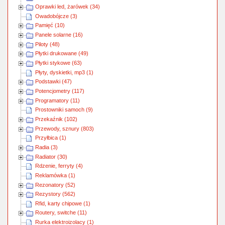
Oprawki led, żarówek (34)
Owadobójcze (3)
Pamięć (10)
Panele solarne (16)
Piloty (48)
Płytki drukowane (49)
Płytki stykowe (63)
Płyty, dyskietki, mp3 (1)
Podstawki (47)
Potencjometry (117)
Programatory (11)
Prostowniki samoch (9)
Przekaźnik (102)
Przewody, sznury (803)
Przyłbica (1)
Radia (3)
Radiator (30)
Rdzenie, ferryty (4)
Reklamówka (1)
Rezonatory (52)
Rezystory (562)
Rfid, karty chipowe (1)
Routery, switche (11)
Rurka elektroizolacy (1)