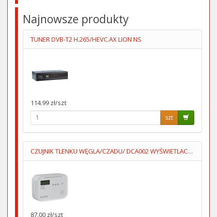
Najnowsze produkty
TUNER DVB-T2 H.265/HEVC.AX LION NS
114.99 zł/szt
szt
CZUJNIK TLENKU WĘGLA/CZADU/ DCA002 WYŚWIETLACZ 3XAA LUMIO
87.00 zł/szt