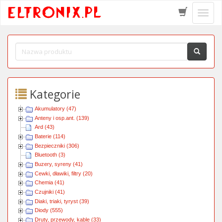
Schow
menu
Kategorie
Akumulatory (47)
Anteny i osp.ant. (139)
Ard (43)
Baterie (114)
Bezpieczniki (306)
Bluetooth (3)
Buzery, syreny (41)
Cewki, dławiki, filtry (20)
Chemia (41)
Czujniki (41)
Diaki, triaki, tyryst (39)
Diody (555)
Druty, przewody, kable (33)