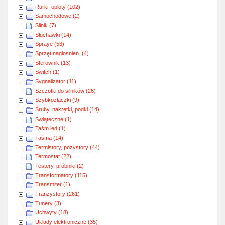
Rurki, oploty (102)
Samochodowe (2)
Silnik (7)
Słuchawki (14)
Spraye (53)
Sprzęt nagłośnien. (4)
Sterownik (13)
Switch (1)
Sygnalizator (11)
Szczotki do silników (26)
Szybkozłączki (9)
Śruby, nakrętki, podkł (14)
Świąteczne (1)
Taśm led (1)
Taśma (14)
Termistory, pozystory (44)
Termostat (22)
Testery, próbniki (2)
Transformatory (115)
Transmiter (1)
Tranzystory (261)
Tunery (3)
Uchwyty (18)
Układy elektroniczne (35)