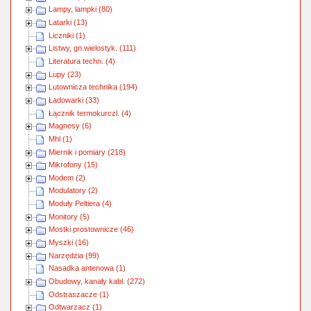
Lampy, lampki (80)
Latarki (13)
Liczniki (1)
Listwy, gn.wielostyk. (111)
Literatura techn. (4)
Lupy (23)
Lutownicza technika (194)
Ładowarki (33)
Łącznik termokurczl. (4)
Magnesy (6)
Mhl (1)
Miernik i pomiary (218)
Mikrofony (15)
Modem (2)
Modulatory (2)
Moduły Peltiera (4)
Monitory (5)
Mostki prostownicze (46)
Myszki (16)
Narzędzia (99)
Nasadka antenowa (1)
Obudowy, kanały kabl. (272)
Odstraszacze (1)
Odtwarzacz (1)