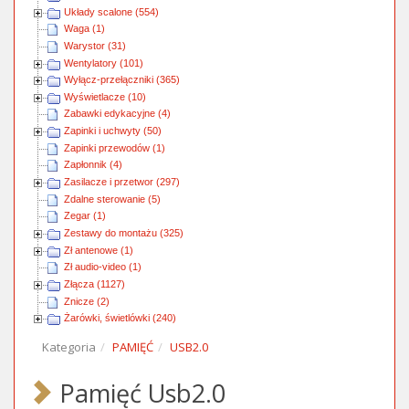
Układy scalone (554)
Waga (1)
Warystor (31)
Wentylatory (101)
Wyłącz-przełączniki (365)
Wyświetlacze (10)
Zabawki edykacyjne (4)
Zapinki i uchwyty (50)
Zapinki przewodów (1)
Zapłonnik (4)
Zasilacze i przetwor (297)
Zdalne sterowanie (5)
Zegar (1)
Zestawy do montażu (325)
Zł antenowe (1)
Zł audio-video (1)
Złącza (1127)
Znicze (2)
Żarówki, świetlówki (240)
Kategoria
PAMIĘĆ
USB2.0
Pamięć Usb2.0