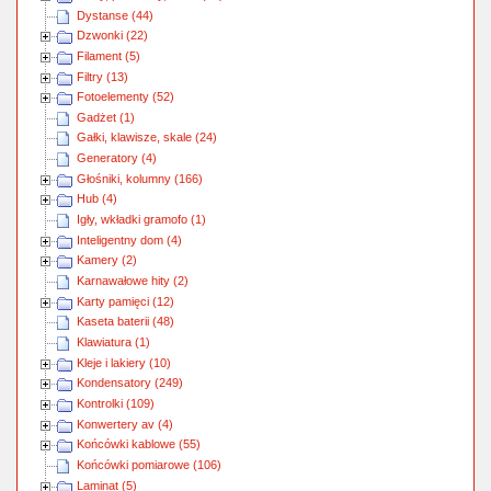
Dystanse (44)
Dzwonki (22)
Filament (5)
Filtry (13)
Fotoelementy (52)
Gadżet (1)
Gałki, klawisze, skale (24)
Generatory (4)
Głośniki, kolumny (166)
Hub (4)
Igły, wkładki gramofo (1)
Inteligentny dom (4)
Kamery (2)
Karnawałowe hity (2)
Karty pamięci (12)
Kaseta baterii (48)
Klawiatura (1)
Kleje i lakiery (10)
Kondensatory (249)
Kontrolki (109)
Konwertery av (4)
Końcówki kablowe (55)
Końcówki pomiarowe (106)
Laminat (5)