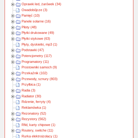
Oprawki led, żarówek (34)
Owadobójcze (3)
Pamięć (10)
Panele solarne (16)
Piloty (48)
Płytki drukowane (49)
Płytki stykowe (63)
Płyty, dyskietki, mp3 (1)
Podstawki (47)
Potencjometry (117)
Programatory (11)
Prostowniki samoch (9)
Przekaźnik (102)
Przewody, sznury (803)
Przyłbica (1)
Radia (3)
Radiator (30)
Rdzenie, ferryty (4)
Reklamówka (1)
Rezonatory (52)
Rezystory (562)
Rfid, karty chipowe (1)
Routery, switche (11)
Rurka elektroizolacy (1)