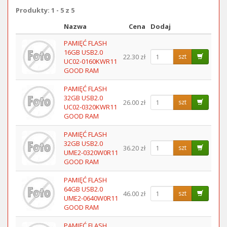
Produkty: 1 - 5 z 5
Nazwa
Cena
Dodaj
Obraz
PAMIĘĆ FLASH
16GB USB2.0
22.30 zł
szt
UC02-0160KWR11
GOOD RAM
PAMIĘĆ FLASH
32GB USB2.0
26.00 zł
szt
UC02-0320KWR11
GOOD RAM
PAMIĘĆ FLASH
32GB USB2.0
36.20 zł
szt
UME2-0320W0R11
GOOD RAM
PAMIĘĆ FLASH
64GB USB2.0
46.00 zł
szt
UME2-0640W0R11
GOOD RAM
PAMIĘĆ FLASH