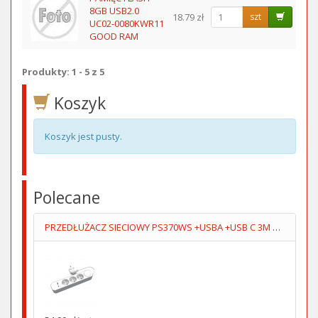
8GB USB2.0
18.79 zł
szt
UC02-0080KWR11
GOOD RAM
Produkty: 1 - 5 z 5
Koszyk
Koszyk jest pusty.
Polecane
PRZEDŁUŻACZ SIECIOWY PS370WS +USBA +USB C 3M 5V/2.4A