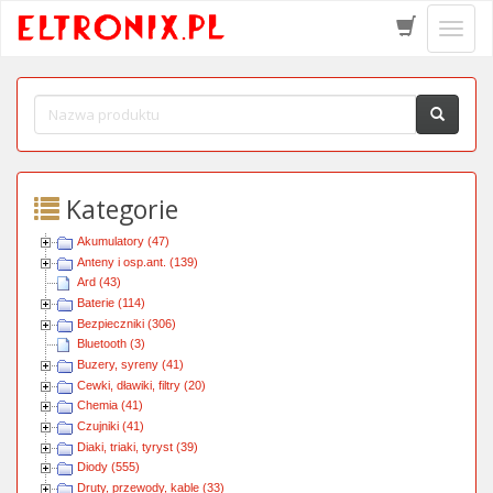
Schow
menu
Kategorie
Akumulatory (47)
Anteny i osp.ant. (139)
Ard (43)
Baterie (114)
Bezpieczniki (306)
Bluetooth (3)
Buzery, syreny (41)
Cewki, dławiki, filtry (20)
Chemia (41)
Czujniki (41)
Diaki, triaki, tyryst (39)
Diody (555)
Druty, przewody, kable (33)