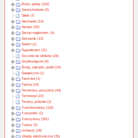
Rurki, oploty (102)
Samochodowe (2)
Silnik (7)
Słuchawki (14)
Spraye (53)
Sprzęt nagłośnien. (4)
Sterownik (13)
Switch (1)
Sygnalizator (11)
Szczotki do silników (26)
Szybkozłączki (9)
Śruby, nakrętki, podkł (14)
Świąteczne (1)
Taśm led (1)
Taśma (14)
Termistory, pozystory (44)
Termostat (22)
Testery, próbniki (2)
Transformatory (115)
Transmiter (1)
Tranzystory (261)
Tunery (3)
Uchwyty (18)
Układy elektroniczne (35)