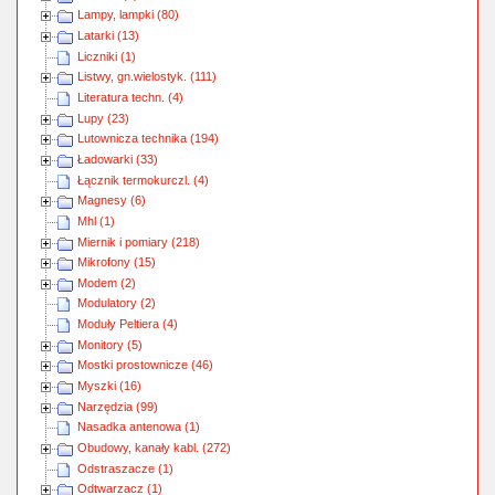
Lampy, lampki (80)
Latarki (13)
Liczniki (1)
Listwy, gn.wielostyk. (111)
Literatura techn. (4)
Lupy (23)
Lutownicza technika (194)
Ładowarki (33)
Łącznik termokurczl. (4)
Magnesy (6)
Mhl (1)
Miernik i pomiary (218)
Mikrofony (15)
Modem (2)
Modulatory (2)
Moduły Peltiera (4)
Monitory (5)
Mostki prostownicze (46)
Myszki (16)
Narzędzia (99)
Nasadka antenowa (1)
Obudowy, kanały kabl. (272)
Odstraszacze (1)
Odtwarzacz (1)